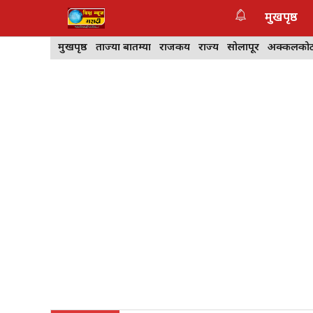
Skip
मुखपृष्ठ
to
content
मुखपृष्ठ
ताज्या बातम्या
राजकीय
राज्य
सोलापूर
अक्कलको