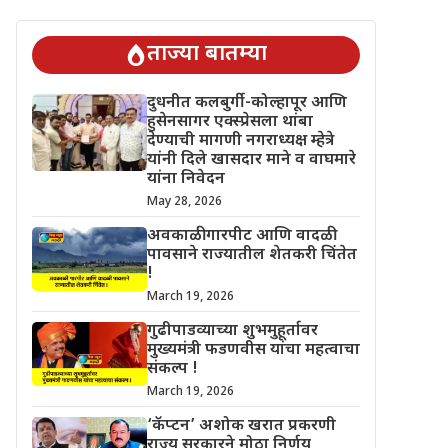
 चिंतेत !
गुढीपाडव्याच्या शुभमुहूर्तावर मुख्यमंत्री फडणवीस यांचा महत्वाचा
ताज्या बातम्या
दुधनीत कलबुर्गी-कोल्हापूर आणि
हुसेनसागर एक्स्प्रेसला थांबा
देण्याची मागणी नगराध्यक्ष म्हेत्रे
यांनी दिले खासदार माने व वाघमारे
यांना निवेदन
May 28, 2026
अवकाळी गारपीट आणि वादळी
पावसाने राज्यातील शेतकरी चिंतेत
!
March 19, 2026
गुढीपाडव्याच्या शुभमुहूर्तावर
मुख्यमंत्री फडणवीस यांचा महत्वाचा
संकल्प !
March 19, 2026
‘कॅप्टन’ अशोक खरात प्रकरणी
राज्य सरकारने मोठा निर्णय