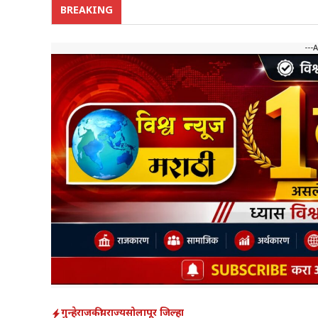
BREAKING
---
गुन्हे
राजकीय
राज्य
सोलापूर जिल्हा