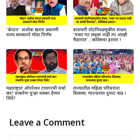
‘कॅप्टन’ अशोक खरात प्रकरणी
बारामती पोटनिवडणुकीत संभ्रम;
राज्य सरकारने मोठा निर्णय
‘पवार गट लढला नाही तर आम्ही
मैदानात’ ; काँग्रेसचा इशारा !
महाराष्ट्रात ऑपरेशन टायगरची चर्चा
राज्यातील महिला परिचरांना
का? ठाकरेंना पुन्हा धक्का देणार
दिलासा; मानधनात दुप्पट वाढ !
शिंदे?
Leave a Comment
Comment