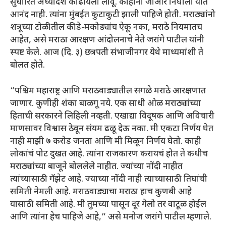
सुधारित अध्यादेश काढायला लावू. काहींना जीआर निघाला यात
आनंद नाही. त्यांना मुंबईत कुटाकुटी झाली पाहिजे होती. मराठ्यांनो
शत्रूच्या टोळीतील कीडे-मकोड्यांच ऐकू नका, मराठे नियमातच
आहेत, असे मराठा आरक्षण आंदोलनाचे नेते जरांगे पाटील यांनी
स्पष्ट केले. आज (दि. ३) छत्रपती संभाजीनगर येथे माध्यमांशी ते
बोलत होते.
“पश्चिम महाराष्ट्र आणि मराठवाड्यातील सगळे मराठे आरक्षणात
जाणार. कुणीही शंका बाळगू नये. एक साधी ओळ मराठ्यांच्या
हिताची सरकारने लिहिली नव्हती. एखाद्या विदूषक आणि अविचारी
माणसावर विश्वास ठेवून संयम ढळू देऊ नका. मी एकटा निर्णय घेत
नाही माझी ७ करोड जनता आणि मी मिळून निर्णय घेतो. काही
लोकांचं पोट दुखत आहे. त्यांना राजकारण करायचं होत ते कधीच
मराठ्यांच्या बाजूने बोललेले नाहीत. ज्यांच्या नोंदी नाहीत
त्यांच्यासाठी गॅझेट आहे. ज्याच्या नोंदी नाही त्याच्यासाठी तिघांची
समिती नेमली आहे. मराठवाड्याचा मराठा हाच कुणबी आहे
यासाठी समिती आहे. मी तुमच्या पासून दूर गेलो तर वाटूळ होईल
आणि त्यांना हेच पाहिजे आहे,” असे मनोज जरांगे पाटील म्हणाले.