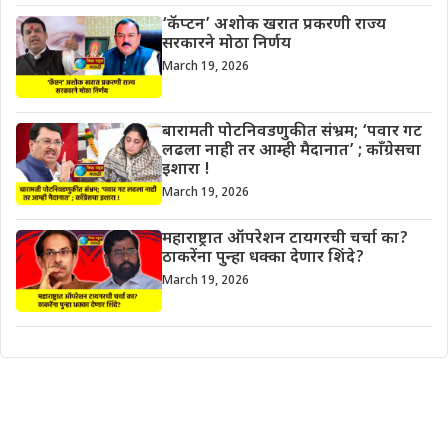
‘कॅप्टन’ अशोक खरात प्रकरणी राज्य
सरकारने मोठा निर्णय
March 19, 2026
बारामती पोटनिवडणुकीत संभ्रम; ‘पवार गट
लढला नाही तर आम्ही मैदानात’ ; काँग्रेसचा
इशारा !
March 19, 2026
महाराष्ट्रात ऑपरेशन टायगरची चर्चा का?
ठाकरेंना पुन्हा धक्का देणार शिंदे?
March 19, 2026