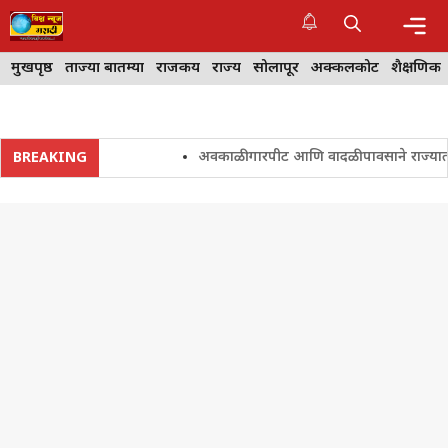
Skip
to
content
Me
मुखपृष्ठ
ताज्या बातम्या
राजकीय
राज्य
सोलापूर
अक्कलकोट
शैक्षणिक
अवकाळी गारपीट आणि वादळी पावसाने राज्यातील शेत
BREAKING