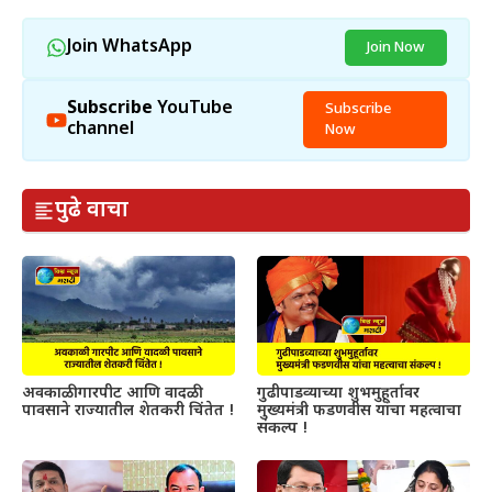
Join WhatsApp
Join Now
Subscribe
YouTube
Subscribe
channel
Now
पुढे वाचा
अवकाळी गारपीट आणि वादळी
गुढीपाडव्याच्या शुभमुहूर्तावर
पावसाने राज्यातील शेतकरी चिंतेत !
मुख्यमंत्री फडणवीस यांचा महत्वाचा
संकल्प !