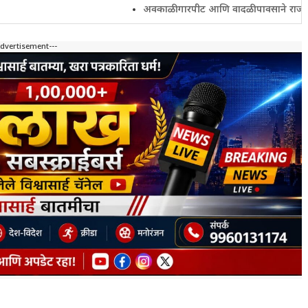
अवकाळी गारपीट आणि वादळी पावसाने राज्यातील शेतकरी च
Advertisement---