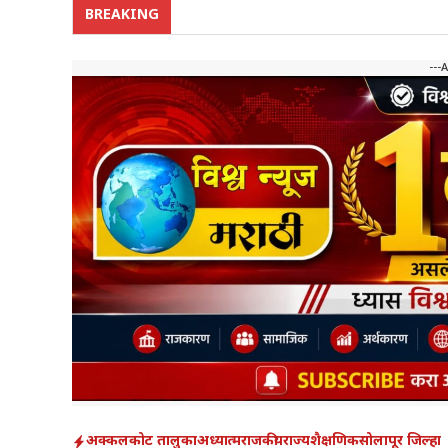
BREAKING
---
अक्कलकोट तालुका
अध्यात्म
राजकीय
राज्य
शैक्षणिक
सोलापूर जिल्हा