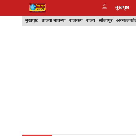
Skip
मुखपृष्ठ
to
content
मुखपृष्ठ
ताज्या बातम्या
राजकीय
राज्य
सोलापूर
अक्कलको