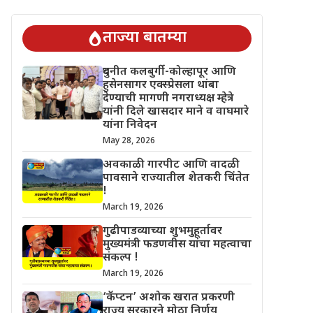
िंतेत !
गुढीपाडव्याच्या शुभमुहूर्तावर मुख्यमंत्री फडणवीस यांचा महत्वाचा स
ताज्या बातम्या
दुधनीत कलबुर्गी-कोल्हापूर आणि
हुसेनसागर एक्स्प्रेसला थांबा
देण्याची मागणी नगराध्यक्ष म्हेत्रे
यांनी दिले खासदार माने व वाघमारे
यांना निवेदन
May 28, 2026
अवकाळी गारपीट आणि वादळी
पावसाने राज्यातील शेतकरी चिंतेत
!
March 19, 2026
गुढीपाडव्याच्या शुभमुहूर्तावर
मुख्यमंत्री फडणवीस यांचा महत्वाचा
संकल्प !
March 19, 2026
‘कॅप्टन’ अशोक खरात प्रकरणी
राज्य सरकारने मोठा निर्णय