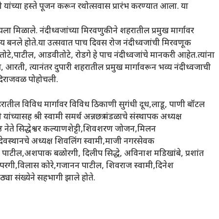
ी यांच्या हस्ते पूजन करून रथोत्सवास प्रारंभ करण्यात आला. या
 मिळाले. नंदीध्वजांच्या मिरवणुकीने शहरातील प्रमुख मार्गावर
य बनले होते.या उत्सवात पाच दिवस रोज नंदीध्वजांची मिरवणूक
ोटे,पाटील, आडवीतोटे, रोडगे हे पाच नंदीध्वजांचे मानकरी आहेत.त्यांना
द्य, आरती, त्यानंतर दुपारी शहरातील प्रमुख मार्गावरून भव्य नंदीध्वजाची
मंदिराजवळ पोहोचली.
शहरातील विविध मार्गावर विविध ठिकाणी सुगंधी दूध,लाडू, पाणी बॉटल
्यासह श्री स्वामी समर्थ अन्नछत्र मंडळाचे संस्थापक अध्यक्ष
्ठ नेते सिद्धेश्वर कल्याणशेट्टी,शिवशरण जोजन,मिलन
 देवस्थानचे अध्यक्ष शिवलिंग स्वामी,माजी नगरसेवक
जुन पाटील,अशपाक बळोरगी, दिलीप सिद्धे, अविनाश मडिखांबे, प्रशांत
िप्परगी,विलास कोरे,गजानन पाटील, शिवराज स्वामी,दिनेश
या संख्येने सहभागी झाले होते.