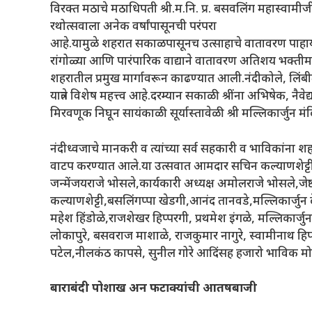
विरक्त मठाचे मठाधिपती श्री.म.नि. प्र. बसवलिंग महास्वामीज
रथोत्सवाला अनेक वर्षांपासूनची परंपरा
आहे.यामुळे शहरात सकाळपासूनच उत्साहाचे वातावरण पाहायला
रांगोळ्या आणि पारंपारिक वाद्याने वातावरण अतिशय भक्तीम
शहरातील प्रमुख मार्गावरून काढण्यात आली.नंदीकोले, लिंबीत
यात्रेत विशेष महत्त्व आहे.दरम्यान सकाळी श्रींना अभिषेक, नैवे
मिरवणूक निघून सायंकाळी सूर्यास्तावेळी श्री मल्लिकार्जुन 
नंदीध्वजाचे मानकरी व त्यांच्या सर्व सहकारी व भाविकांना 
वाटप करण्यात आले.या उत्सवात आमदार सचिन कल्याणशेट्टी यांच
जन्मेंजयराजे भोसले,कार्यकारी अध्यक्ष अमोलराजे भोसले,जेष
कल्याणशेट्टी,बसलिंगप्पा खेडगी,आनंद तानवडे,मल्लिकार्जुन
महेश हिंडोळे,राजशेखर हिप्परगी, प्रथमेश इंगळे, मल्लिकार्
लोकापुरे, बसवराज माशाळे, राजकुमार नागुरे, स्वामीनाथ ह
पटेल,नीलकंठ कापसे, सुनील गोरे आदिंसह हजारो भाविक मोठ्
बाराबंदी पोशाख अन फटाक्यांची आतषबाजी