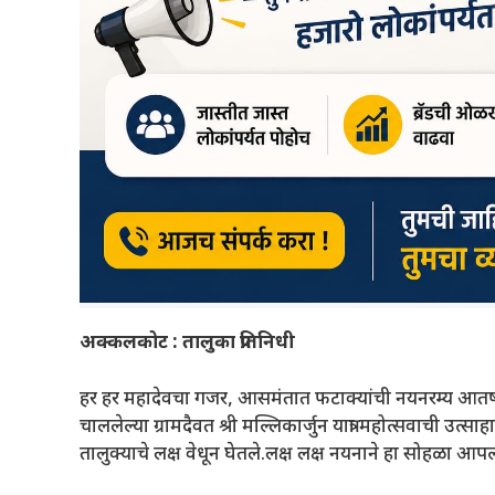
अक्कलकोट : तालुका प्रतिनिधी
हर हर महादेवचा गजर, आसमंतात फटाक्यांची नयनरम्य आतषबा
चाललेल्या ग्रामदैवत श्री मल्लिकार्जुन यात्रा महोत्सवाची उत्
तालुक्याचे लक्ष वेधून घेतले.लक्ष लक्ष नयनाने हा सोहळा आपल्य