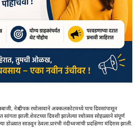
जी, नेत्र दीपक रथोत्सवाने अक्कलकोटमध्ये पाच दिवसांपासून
साहात सांगता झाली.शेवटच्या दिवशी झालेल्या रथोत्सव सोहळ्याने संपूर्ण
ा डोळ्यात साठवून ठेवला.प्रारंभी नंदीध्वजांची प्रदक्षिणा मंदिरास झाली.