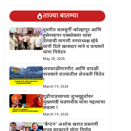
चिंतेत !
गुढीपाडव्याच्या शुभमुहूर्तावर मुख्यमंत्री फडणवीस यांचा महत्वाचा 
ताज्या बातम्या
दुधनीत कलबुर्गी-कोल्हापूर आणि
हुसेनसागर एक्स्प्रेसला थांबा
देण्याची मागणी नगराध्यक्ष म्हेत्रे
यांनी दिले खासदार माने व वाघमारे
यांना निवेदन
May 28, 2026
अवकाळी गारपीट आणि वादळी
पावसाने राज्यातील शेतकरी चिंतेत
!
March 19, 2026
गुढीपाडव्याच्या शुभमुहूर्तावर
मुख्यमंत्री फडणवीस यांचा महत्वाचा
संकल्प !
March 19, 2026
‘कॅप्टन’ अशोक खरात प्रकरणी
राज्य सरकारने मोठा निर्णय