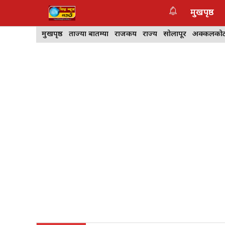
Skip
मुखपृष्ठ
to
content
मुखपृष्ठ
ताज्या बातम्या
राजकीय
राज्य
सोलापूर
अक्कलको