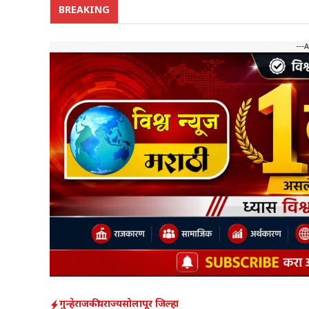
BREAKING
---
गुन्हे
राजकीय
राज्य
सोलापूर जिल्हा