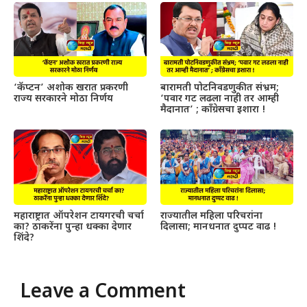
‘कॅप्टन’ अशोक खरात प्रकरणी
बारामती पोटनिवडणुकीत संभ्रम;
राज्य सरकारने मोठा निर्णय
‘पवार गट लढला नाही तर आम्ही
मैदानात’ ; काँग्रेसचा इशारा !
महाराष्ट्रात ऑपरेशन टायगरची चर्चा
राज्यातील महिला परिचरांना
का? ठाकरेंना पुन्हा धक्का देणार
दिलासा; मानधनात दुप्पट वाढ !
शिंदे?
Leave a Comment