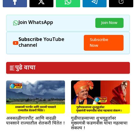
Join WhatsApp
Join Now
Subscribe
YouTube
Subscribe
channel
Now
पुढे वाचा
अवकाळी गारपीट आणि वादळी
गुढीपाडव्याच्या शुभमुहूर्तावर
पावसाने राज्यातील शेतकरी चिंतेत !
मुख्यमंत्री फडणवीस यांचा महत्वाचा
संकल्प !