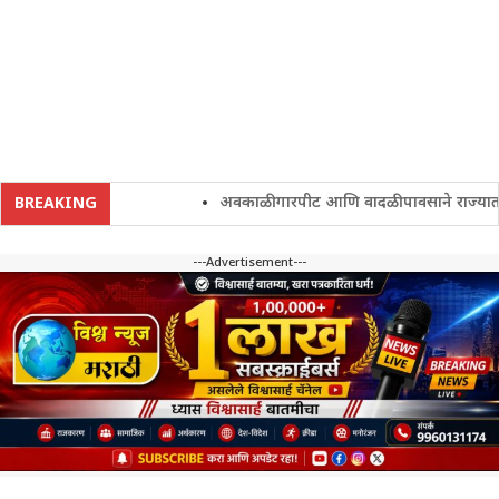
अवकाळी गारपीट आणि वादळी पावसाने राज्यातील शे
BREAKING
---Advertisement---