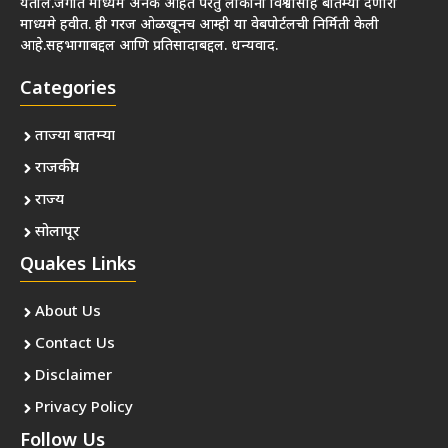
येतील.जगात माध्यमे अनेक आहेत परंतु लोकांना विश्वासार्ह बातम्या देणारी
माध्यमे हवीत. ही गरज ओळखूनच आम्ही या वेबपोर्टलची निर्मिती केली
आहे.सहभागाबद्दल आणि प्रतिसादाबद्दल. धन्यवाद.
Categories
ताज्या बातम्या
राजकीय
राज्य
सोलापूर
Quakes Links
About Us
Contact Us
Disclaimer
Privacy Policy
Follow Us