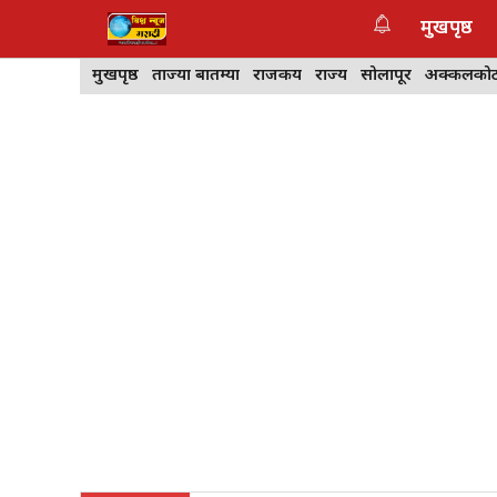
Skip
मुखपृष्ठ
to
content
मुखपृष्ठ
ताज्या बातम्या
राजकीय
राज्य
सोलापूर
अक्कलको