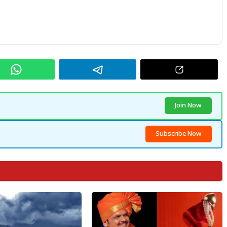
Join Now
Subscribe Now