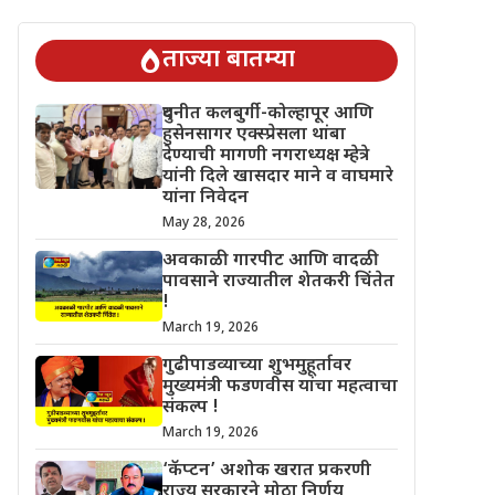
चिंतेत !
गुढीपाडव्याच्या शुभमुहूर्तावर मुख्यमंत्री फडणवीस यांचा महत्वाचा 
ताज्या बातम्या
दुधनीत कलबुर्गी-कोल्हापूर आणि
हुसेनसागर एक्स्प्रेसला थांबा
देण्याची मागणी नगराध्यक्ष म्हेत्रे
यांनी दिले खासदार माने व वाघमारे
यांना निवेदन
May 28, 2026
अवकाळी गारपीट आणि वादळी
पावसाने राज्यातील शेतकरी चिंतेत
!
March 19, 2026
गुढीपाडव्याच्या शुभमुहूर्तावर
मुख्यमंत्री फडणवीस यांचा महत्वाचा
संकल्प !
March 19, 2026
‘कॅप्टन’ अशोक खरात प्रकरणी
राज्य सरकारने मोठा निर्णय