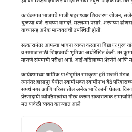
३६ वर्षे शिक्षणक्षेत्रात सेवा देणारे सेवानिवृत्त शिक्षक विद्य
कार्यक्रमात भाजपचे माजी शहराध्यक्ष शिवशरण जोजन, सर्जेराव 
धुळप्पा बजे, राचप्पा वागदरे, मल्लम्मा पसारे, शरणप्पा ढोणस
यांच्यासह अनेक मान्यवरांची उपस्थिती होती.
सत्कारानंतर आपल्या भावना व्यक्त करताना विद्याधर गुरव यां
व समाजासाठी शिक्षकाची भूमिका अधोरेखित केली. तर कुमारी 
म्हणजे संयमाची परीक्षा आहे. आई-वडिलांच्या प्रेरणेने आणि 
कार्यक्रमाच्या धार्मिक पार्श्वभूमीत रामकृष्ण हरी भजनी म
त्यानंतर हासापूर येथील स्वामीभक्त स्वामीनाथ बेंद्रे परिव
समर्थ नगर आणि परिसरातील अनेक भाविकांनी घेतला. विसाव
प्रेरणादायी व्यक्तिमत्वांचा गौरव करून सकारात्मक समाजनि
मत यावेळी व्यक्त करण्यात आले.