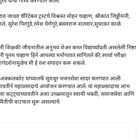
ाधर गुरव यांचा गौरव करण्यात आला.
जाधव चॅरिटेबल ट्रस्टचे विश्वस्त मोहन चव्हाण, श्रीकांत जिड्डीमनी,
ाले, सुरेश पिरगुंडे,रमेश येणेगुरे,बसवराज नालवार,सुधाकर काळे
नी शिक्षकी जीवनातील अनुभव शेअर करत विद्यार्थ्यांप्रती असलेली निष्ठा
पूनम चव्हाण हिने आपल्या मनोगतात सांगितले की,स्पर्धा परीक्षा
मार्गदर्शनामुळेच मी हे यश संपादन करू शकले.
ंडळ, अक्कलकोट यांच्यातर्फे सुमधुर भजनसेवा सादर करण्यात आली.
ाराच्यावतीने महाप्रसादाचे आयोजन करण्यात आले. या महाप्रसादाचा लाभ
ा कट्ट्याच्यावतीने अशा उपक्रमातून स्वामी भक्ती, समाजसेवा आणि
र्मितीची वाटचाल सुरू असल्याचे