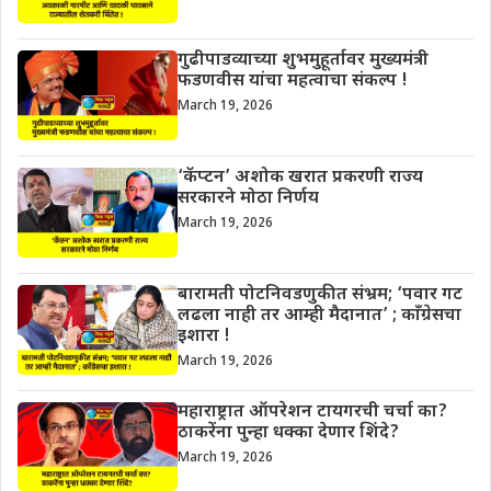
गुढीपाडव्याच्या शुभमुहूर्तावर मुख्यमंत्री
फडणवीस यांचा महत्वाचा संकल्प !
March 19, 2026
‘कॅप्टन’ अशोक खरात प्रकरणी राज्य
सरकारने मोठा निर्णय
March 19, 2026
बारामती पोटनिवडणुकीत संभ्रम; ‘पवार गट
लढला नाही तर आम्ही मैदानात’ ; काँग्रेसचा
इशारा !
March 19, 2026
महाराष्ट्रात ऑपरेशन टायगरची चर्चा का?
ठाकरेंना पुन्हा धक्का देणार शिंदे?
March 19, 2026