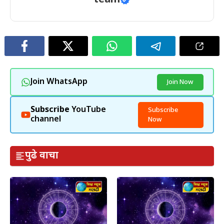
team
Join WhatsApp
Join Now
Subscribe
YouTube
Subscribe
channel
Now
पुढे वाचा