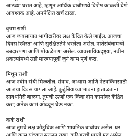
आठव्या घरात आहे, म्हणून आर्थिक बाबींमध्ये विशेष काळजी घेणे
आवश्यक आहे. अनपेक्षित खर्च टाळा.
वृषभ राशी
आज व्यवसायात भागीदारीवर लक्ष केंद्रित केले जाईल. आजचा
दिवस स्थिरता आणि सुरक्षिततेने भरलेला असेल. नातेसंबंधांमध्ये
उबदारपणा आणि मोकळेपणा असेल. व्यावसायिकदृष्ट्या, नवीन
प्रकल्पांमध्ये उडी मारण्यापूर्वी जुने काम पूर्ण करा.
मिथुन राशी
आज नवीन संधी मिळतील. संवाद, अभ्यास आणि नेटवर्किंगसाठी
आजचा दिवस चांगला आहे. कुटुंबियांच्या भावना हाताळताना
सावधगिरी बाळगा. तुमची ऊर्जा एक किंवा दोन कामांवर केंद्रित
करा; अनेक कामं ओढवून घेऊ नका.
कर्क राशी
आज तुमचे लक्ष कौटुंबिक आणि भावनिक बाबींवर असेल. घर
आणि काम यांच्यात संतुलन राखा. करिअरची प्रगती मंद असेल,