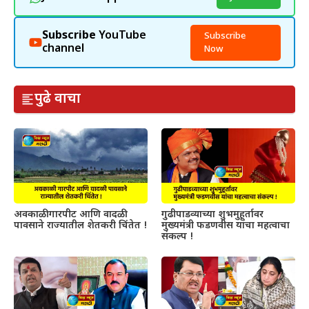
Subscribe
YouTube
Subscribe
channel
Now
पुढे वाचा
अवकाळी गारपीट आणि वादळी
गुढीपाडव्याच्या शुभमुहूर्तावर
पावसाने राज्यातील शेतकरी चिंतेत !
मुख्यमंत्री फडणवीस यांचा महत्वाचा
संकल्प !