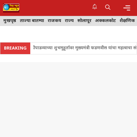
Skip
to
content
Me
मुखपृष्ठ
ताज्या बातम्या
राजकीय
राज्य
सोलापूर
अक्कलकोट
शैक्षणिक
त !
गुढीपाडव्याच्या शुभमुहूर्तावर मुख्यमंत्री फडणवीस यांचा महत्वाचा संकल्प 
BREAKING