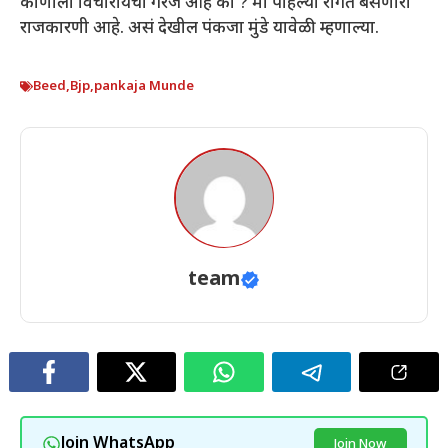
कोणाला विचारायची गरज आहे का ? मी पहिल्या रांगेत बसणारी
राजकारणी आहे. असं देखील पंकजा मुंडे यावेळी म्हणाल्या.
Beed
,
Bjp
,
pankaja Munde
team
Join WhatsApp
Join Now