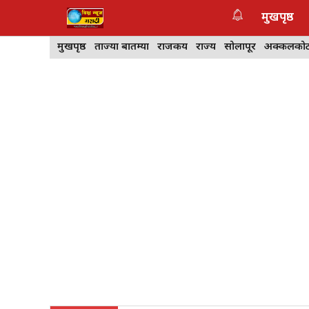
Skip
मुखपृष्ठ
to
content
मुखपृष्ठ
ताज्या बातम्या
राजकीय
राज्य
सोलापूर
अक्कलको