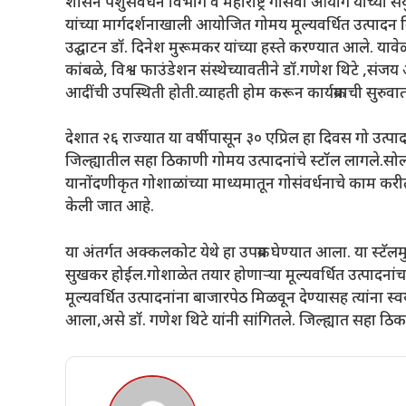
शासन पशुसंवर्धन विभाग व महाराष्ट्र गोसेवा आयोग यांच्या संयु
यांच्या मार्गदर्शनाखाली आयोजित गोमय मूल्यवर्धित उत्पादन व
उद्घाटन डॉ. दिनेश मुरूमकर यांच्या हस्ते करण्यात आले. याव
कांबळे, विश्व फाउंडेशन संस्थेच्यावतीने डॉ.गणेश थिटे ,संज
आदींची उपस्थिती होती.व्याहती होम करून कार्यक्रमाची सुरु
देशात २६ राज्यात या वर्षीपासून ३० एप्रिल हा दिवस गो उत्पा
जिल्ह्यातील सहा ठिकाणी गोमय उत्पादनांचे स्टॉल लागले.सो
यानोंदणीकृत गोशाळांच्या माध्यमातून गोसंवर्धनाचे काम करी
केली जात आहे.
या अंतर्गत अक्कलकोट येथे हा उपक्रम घेण्यात आला. या स्टॅलम
सुखकर होईल.गोशाळेत तयार होणाऱ्या मूल्यवर्धित उत्पादनांच
मूल्यवर्धित उत्पादनांना बाजारपेठ मिळवून देण्यासह त्यांना स
आला,असे डॉ. गणेश थिटे यांनी सांगितले. जिल्ह्यात सहा ठिक