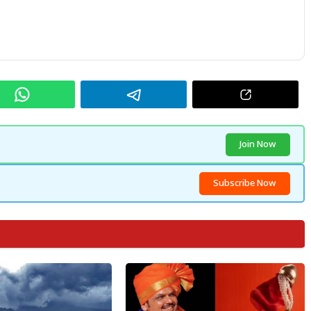
Join Now
Subscribe Now