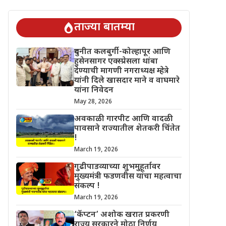
चिंतेत !
गुढीपाडव्याच्या शुभमुहूर्तावर मुख्यमंत्री फडणवीस यांचा महत्वाचा 
ताज्या बातम्या
दुधनीत कलबुर्गी-कोल्हापूर आणि
हुसेनसागर एक्स्प्रेसला थांबा
देण्याची मागणी नगराध्यक्ष म्हेत्रे
यांनी दिले खासदार माने व वाघमारे
यांना निवेदन
May 28, 2026
अवकाळी गारपीट आणि वादळी
पावसाने राज्यातील शेतकरी चिंतेत
!
March 19, 2026
गुढीपाडव्याच्या शुभमुहूर्तावर
मुख्यमंत्री फडणवीस यांचा महत्वाचा
संकल्प !
March 19, 2026
‘कॅप्टन’ अशोक खरात प्रकरणी
राज्य सरकारने मोठा निर्णय