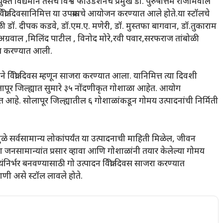
क्त विद्यमाने तसेच विश्व फाउंडेशनचे प्रमुख डॉ. पुरुषोत्तम राजीमवाले
िक्री दिवसानिमित्त या उपक्रमाचे आयोजन करण्यात आले होते.या स्टॉलचे
ेळी डॉ. दीपक कडवे, डॉ.एम.ए. मणेरी, डॉ. मुस्तफा बागवान, डॉ.तुकाराम
य अग्रवाल ,मिलिंद पाटील , विनोद मोरे,रवी पवार,सरफराज तांबोळी
वात करण्यात आली.
दने विक्री दिवस म्हणून साजरा करण्यात आला. यानिमित्त त्या दिवशी
लापूर जिल्ह्यात सुमारे ३५ नोंदणीकृत गोशाळा आहेत. आयोग
त आहे. सोलापूर जिल्ह्यातील ६ गोशाळांकडून गोमय उत्पादनांची निर्मिती
ुळे सर्वसामान्य लोकांपर्यंत या उत्पादनाची माहिती मिळेल, जीवन
ा जनसामान्यांत प्रसार व्हावा आणि गोशाळांनी तयार केलेल्या गोमय
्वयंनिर्भर बनवण्यासाठी गो उत्पादन विक्री दिवस साजरा करण्यात
ाणी असे स्टॉल लावले होते.