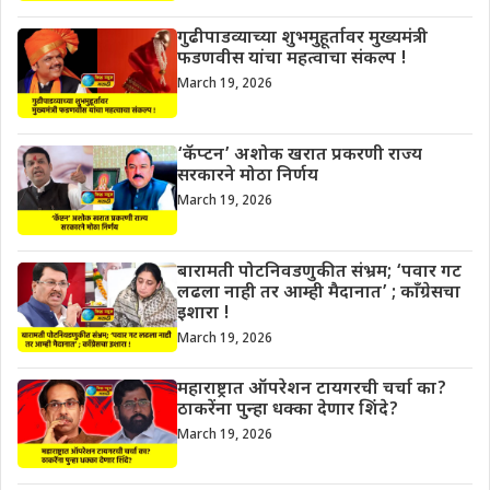
गुढीपाडव्याच्या शुभमुहूर्तावर मुख्यमंत्री
फडणवीस यांचा महत्वाचा संकल्प !
March 19, 2026
‘कॅप्टन’ अशोक खरात प्रकरणी राज्य
सरकारने मोठा निर्णय
March 19, 2026
बारामती पोटनिवडणुकीत संभ्रम; ‘पवार गट
लढला नाही तर आम्ही मैदानात’ ; काँग्रेसचा
इशारा !
March 19, 2026
महाराष्ट्रात ऑपरेशन टायगरची चर्चा का?
ठाकरेंना पुन्हा धक्का देणार शिंदे?
March 19, 2026