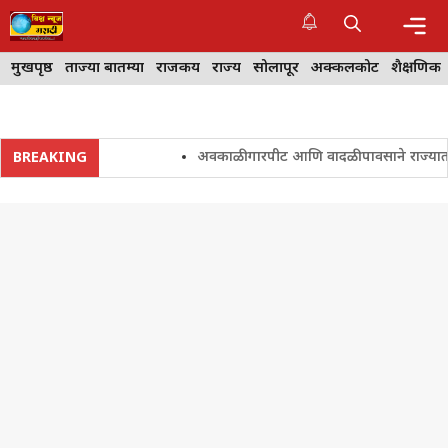
Skip
to
content
Me
मुखपृष्ठ
ताज्या बातम्या
राजकीय
राज्य
सोलापूर
अक्कलकोट
शैक्षणिक
अवकाळी गारपीट आणि वादळी पावसाने राज्यातील शेत
BREAKING