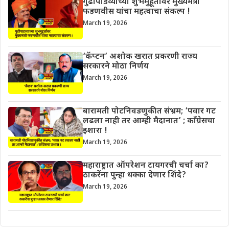
गुढीपाडव्याच्या शुभमुहूर्तावर मुख्यमंत्री
फडणवीस यांचा महत्वाचा संकल्प !
March 19, 2026
‘कॅप्टन’ अशोक खरात प्रकरणी राज्य
सरकारने मोठा निर्णय
March 19, 2026
बारामती पोटनिवडणुकीत संभ्रम; ‘पवार गट
लढला नाही तर आम्ही मैदानात’ ; काँग्रेसचा
इशारा !
March 19, 2026
महाराष्ट्रात ऑपरेशन टायगरची चर्चा का?
ठाकरेंना पुन्हा धक्का देणार शिंदे?
March 19, 2026