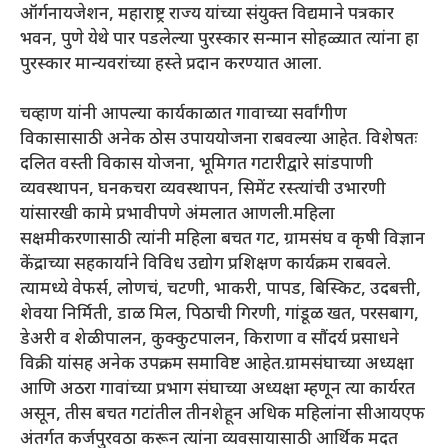
ऑर्गनायजेशन, महाराष्ट्र राज्य यांच्या संयुक्त विद्यमाने पत्रकार
भवन, पुणे येथे पार पडलेल्या पुरस्कार सन्मान सोहळ्यात त्यांना हा
पुरस्कार मान्यवरांच्या हस्ते प्रदान करण्यात आला.
चव्हाण यांनी आपल्या कार्यकाळात गावाच्या सर्वांगीण
विकासासाठी अनेक ठोस उपाययोजना राबवल्या आहेत. विशेषतः
दलित वस्ती विकास योजना, भूमिगत गटारीद्वारे सांडपाणी
व्यवस्थापन, घनकचरा व्यवस्थापन, सिमेंट रस्त्यांची उभारणी
यांसारखी कामे प्रभावीपणे अंमलात आणली.महिला
सक्षमीकरणासाठी त्यांनी महिला बचत गट, ग्रामसंघ व कृषी विज्ञान
केंद्राच्या सहकार्याने विविध उद्योग प्रशिक्षण कार्यक्रम राबवले.
त्यामध्ये वेफर्स, लोणचं, चटणी, भाकरी, पापड, बिस्किट, उदबत्ती,
शेवया निर्मिती, डाळ मिल, पिठाची गिरणी, गांडूळ खत, परसबाग,
डेअरी व शेळीपालन, कुक्कुटपालन, किराणा व सौंदर्य प्रसाधने
विक्री यांसह अनेक उपक्रम समाविष्ट आहेत.ग्रामसंघाच्या अध्यक्षा
आणि अठरा गावांच्या प्रभाग संघाच्या अध्यक्षा म्हणून त्या कार्यरत
असून, तीस बचत गटांतील तीनशेहून अधिक महिलांना सीआयएफ
अंतर्गत कर्जपुरवठा करून त्यांना व्यवसायासाठी आर्थिक मदत