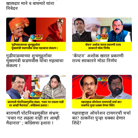
खासदार माने व वाघमारे यांना
निवेदन
गुढीपाडव्याच्या शुभमुहूर्तावर
‘कॅप्टन’ अशोक खरात प्रकरणी
मुख्यमंत्री फडणवीस यांचा महत्वाचा
राज्य सरकारने मोठा निर्णय
संकल्प !
बारामती पोटनिवडणुकीत संभ्रम;
महाराष्ट्रात ऑपरेशन टायगरची चर्चा
‘पवार गट लढला नाही तर आम्ही
का? ठाकरेंना पुन्हा धक्का देणार
मैदानात’ ; काँग्रेसचा इशारा !
शिंदे?