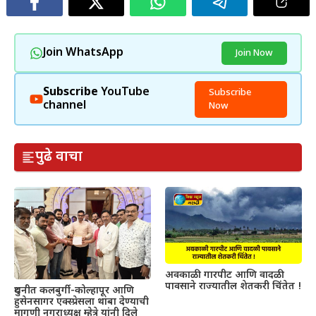
Join WhatsApp
Join Now
Subscribe
YouTube
Subscribe
channel
Now
पुढे वाचा
अवकाळी गारपीट आणि वादळी
पावसाने राज्यातील शेतकरी चिंतेत !
दुधनीत कलबुर्गी-कोल्हापूर आणि
हुसेनसागर एक्स्प्रेसला थांबा देण्याची
मागणी नगराध्यक्ष म्हेत्रे यांनी दिले