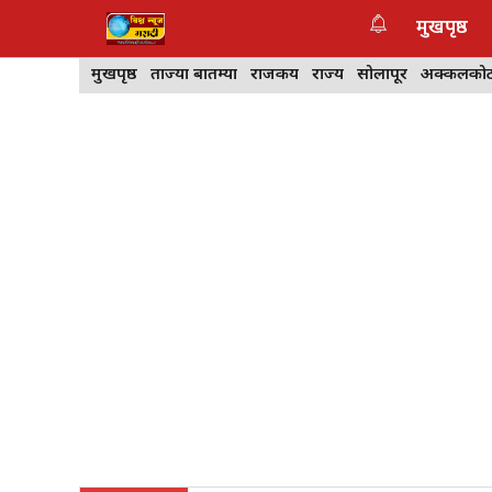
Skip
मुखपृष्ठ
to
content
मुखपृष्ठ
ताज्या बातम्या
राजकीय
राज्य
सोलापूर
अक्कलको