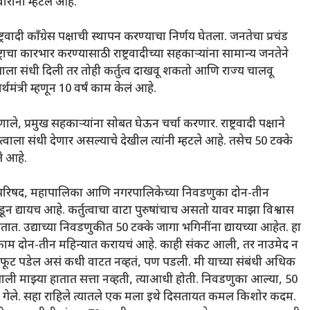
रांनी म्हटलं आहे.
रवादी कॉंग्रेस पक्षाची स्थापन करण्याचा निर्णय घेतला. जनतेचा प्रचंड
चा कारभार करण्यासाठी राष्ट्रवादीच्या सहकाऱ्यांना सामान्य जनतेने
ाला संधी दिली तर तोही कर्तुत्व दाखवू शकतो आणि राज्य चालवू
ंत्री म्हणून 10 वर्षं काम केलं आहे.
णाले, प्रमुख सहकाऱ्यांना सोबत घेऊन चर्चा करणार. राष्ट्रवादी पक्षाने
वाला संधी देणार असल्याचे देखील त्यांनी म्हटले आहे. तसेच 50 टक्के
े आहे.
हा परिषद, महापालिका आणि नगरपालिकेच्या निवडणुका दोन-तीन
न द्यायच आहे. कर्तुत्वाचा वाटा पुरुषांचाच असतो यावर माझा विश्वास
शकतात. उद्याच्या निवडणुकीत 50 टक्के जागा भगिनींना द्यायच्या आहेत. हा
काम दोन-तीन महिन्यात करायचं आहे. काही संकट आली, तर नाउमेद न
डली. फूट पडेल असं कधी वाटत नव्हतं, पण पडली. मी याच्या संबंधी अधिक
0 साली माझ्या हातात सत्ता नव्हती, त्याआधी होती. निवडणुका आल्या, 50
न गेले. सहा राहिले त्यातले एक मला इथे दिसतायत कमल किशोर कदम.