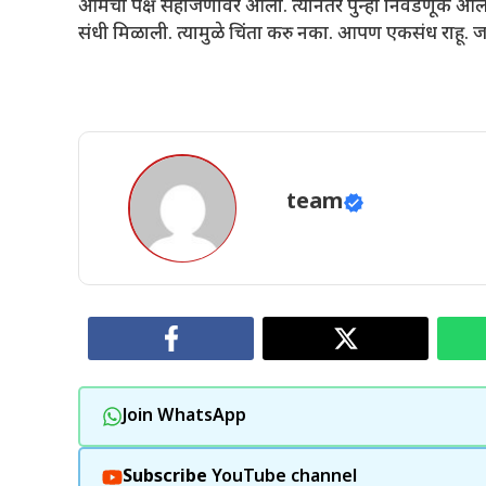
आमचा पक्ष सहाजणांवर आला. त्यानंतर पुन्हा निवडणूक आली. र
संधी मिळाली. त्यामुळे चिंता करु नका. आपण एकसंध राहू. 
team
Join WhatsApp
Subscribe
YouTube channel