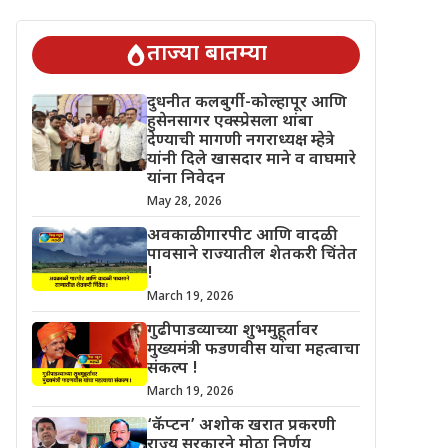
 चिंतेत !
गुढीपाडव्याच्या शुभमुहूर्तावर मुख्यमंत्री फडणवीस यांचा महत्वाचा
ताज्या बातम्या
दुधनीत कलबुर्गी-कोल्हापूर आणि
हुसेनसागर एक्स्प्रेसला थांबा
देण्याची मागणी नगराध्यक्ष म्हेत्रे
यांनी दिले खासदार माने व वाघमारे
यांना निवेदन
May 28, 2026
अवकाळी गारपीट आणि वादळी
पावसाने राज्यातील शेतकरी चिंतेत
!
March 19, 2026
गुढीपाडव्याच्या शुभमुहूर्तावर
मुख्यमंत्री फडणवीस यांचा महत्वाचा
संकल्प !
March 19, 2026
‘कॅप्टन’ अशोक खरात प्रकरणी
राज्य सरकारने मोठा निर्णय