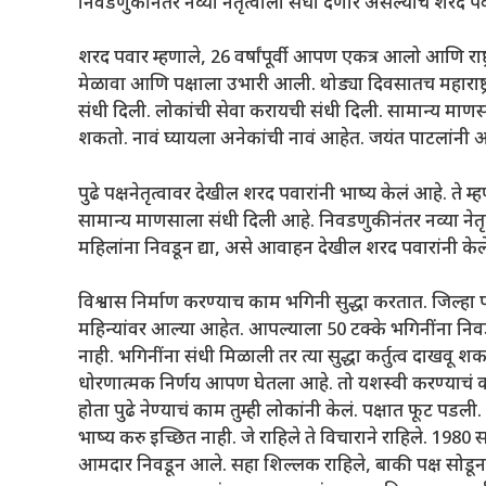
निवडणुकीनंतर नव्या नेतृत्वाला संधी देणार असल्याचं शरद पवा
शरद पवार म्हणाले, 26 वर्षांपूर्वी आपण एकत्र आलो आणि राष्ट्
मेळावा आणि पक्षाला उभारी आली. थोड्या दिवसातच महाराष्ट्रा
संधी दिली. लोकांची सेवा करायची संधी दिली. सामान्य माणस
शकतो. नावं घ्यायला अनेकांची नावं आहेत. जयंत पाटलांनी अर्थम
पुढे पक्षनेतृत्वावर देखील शरद पवारांनी भाष्य केलं आहे. ते म्ह
सामान्य माणसाला संधी दिली आहे. निवडणुकीनंतर नव्या नेतृत्
महिलांना निवडून द्या, असे आवाहन देखील शरद पवारांनी केल
विश्वास निर्माण करण्याच काम भगिनी सुद्धा करतात. जिल्
महिन्यांवर आल्या आहेत. आपल्याला 50 टक्के भगिनींना निवडू
नाही. भगिनींना संधी मिळाली तर त्या सुद्धा कर्तुत्व दाखवू 
धोरणात्मक निर्णय आपण घेतला आहे. तो यशस्वी करण्याचं 
होता पुढे नेण्याचं काम तुम्ही लोकांनी केलं. पक्षात फूट प
भाष्य करु इच्छित नाही. जे राहिले ते विचाराने राहिले. 198
आमदार निवडून आले. सहा शिल्लक राहिले, बाकी पक्ष सोडू