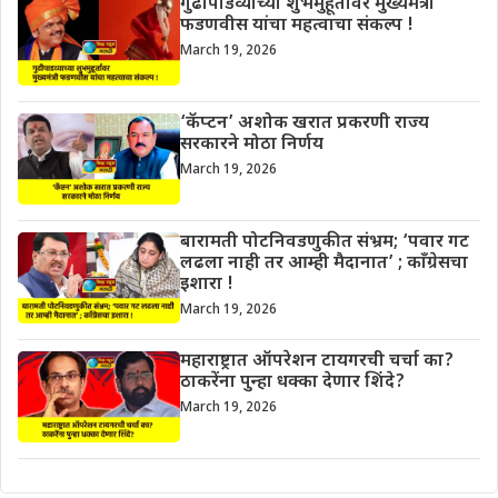
गुढीपाडव्याच्या शुभमुहूर्तावर मुख्यमंत्री
फडणवीस यांचा महत्वाचा संकल्प !
March 19, 2026
‘कॅप्टन’ अशोक खरात प्रकरणी राज्य
सरकारने मोठा निर्णय
March 19, 2026
बारामती पोटनिवडणुकीत संभ्रम; ‘पवार गट
लढला नाही तर आम्ही मैदानात’ ; काँग्रेसचा
इशारा !
March 19, 2026
महाराष्ट्रात ऑपरेशन टायगरची चर्चा का?
ठाकरेंना पुन्हा धक्का देणार शिंदे?
March 19, 2026