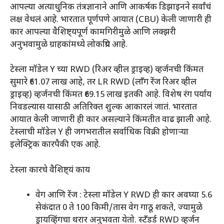
आपल्या अत्याधुनिक तंत्रज्ञानाने आणि आकर्षक डिझाइनने सर्वांचं
लक्ष वेधलं आहे. भारतात पूर्णपणे आयात (CBU) केली जाणारी ही
कार आपल्या वैशिष्ट्यपूर्ण कामगिरीमुळे आणि लक्झरी
अनुभवामुळे ग्राहकांमध्ये लोकप्रिय आहे.
टेस्ला मॉडेल Y च्या RWD (रिअर व्हील ड्राइव्ह) व्हर्जनची किंमत
सुमारे ₹61.07 लाख आहे, तर LR RWD (लाँग रेंज रिअर व्हील
ड्राइव्ह) व्हर्जनची किंमत ₹69.15 लाख इतकी आहे. विशेष रंग पर्याय
निवडल्यास यासाठी अतिरिक्त शुल्क आकारलं जातं. भारतात
आयात केली जाणारी ही कार असल्याने किंमतीत वाढ झाली आहे.
टेस्लाची मॉडेल Y ही जगभरातील सर्वाधिक विक्री होणाऱ्या
इलेक्ट्रिक कारपैकी एक आहे.
टेस्ला कारचे वैशिष्ट्यं काय
वेग आणि रेंज : टेस्ला मॉडेल Y RWD ही कार अवघ्या 5.6
सेकंदात 0 ते 100 किमी/तास वेग गाठू शकते, ज्यामुळे
ड्रायव्हिंगचा थरार अनुभवता येतो. स्टँडर्ड RWD व्हर्जन