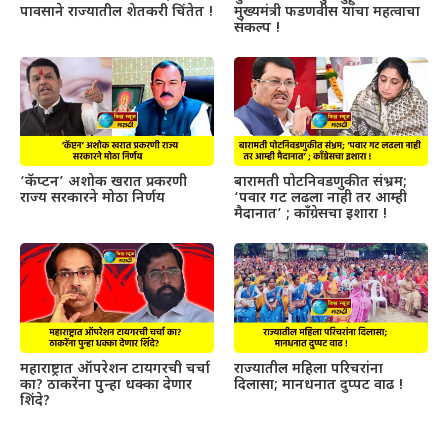
पावसाने राज्यातील शेतकरी चिंतेत !
मुख्यमंत्री फडणवीस यांचा महत्वाचा
संकल्प !
‘कॅप्टन’ अशोक खरात प्रकरणी
बारामती पोटनिवडणुकीत संभ्रम;
राज्य सरकारने मोठा निर्णय
‘पवार गट लढला नाही तर आम्ही
मैदानात’ ; काँग्रेसचा इशारा !
महाराष्ट्रात ऑपरेशन टायगरची चर्चा
राज्यातील महिला परिचरांना
का? ठाकरेंना पुन्हा धक्का देणार
दिलासा; मानधनात दुप्पट वाढ !
शिंदे?