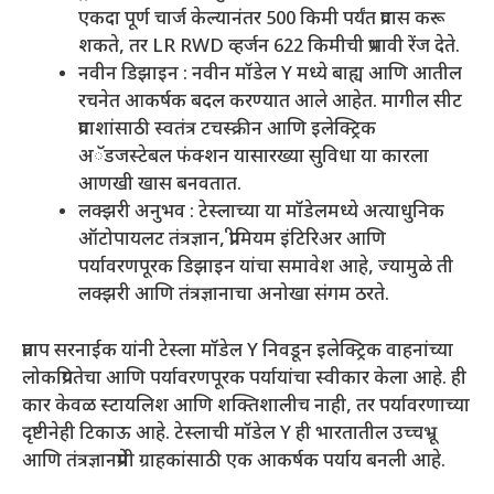
एकदा पूर्ण चार्ज केल्यानंतर 500 किमी पर्यंत प्रवास करू
शकते, तर LR RWD व्हर्जन 622 किमीची प्रभावी रेंज देते.
नवीन डिझाइन : नवीन मॉडेल Y मध्ये बाह्य आणि आतील
रचनेत आकर्षक बदल करण्यात आले आहेत. मागील सीट
प्रवाशांसाठी स्वतंत्र टचस्क्रीन आणि इलेक्ट्रिक
अॅडजस्टेबल फंक्शन यासारख्या सुविधा या कारला
आणखी खास बनवतात.
लक्झरी अनुभव : टेस्लाच्या या मॉडेलमध्ये अत्याधुनिक
ऑटोपायलट तंत्रज्ञान, प्रीमियम इंटिरिअर आणि
पर्यावरणपूरक डिझाइन यांचा समावेश आहे, ज्यामुळे ती
लक्झरी आणि तंत्रज्ञानाचा अनोखा संगम ठरते.
प्रताप सरनाईक यांनी टेस्ला मॉडेल Y निवडून इलेक्ट्रिक वाहनांच्या
लोकप्रियतेचा आणि पर्यावरणपूरक पर्यायांचा स्वीकार केला आहे. ही
कार केवळ स्टायलिश आणि शक्तिशालीच नाही, तर पर्यावरणाच्या
दृष्टीनेही टिकाऊ आहे. टेस्लाची मॉडेल Y ही भारतातील उच्चभ्रू
आणि तंत्रज्ञानप्रेमी ग्राहकांसाठी एक आकर्षक पर्याय बनली आहे.