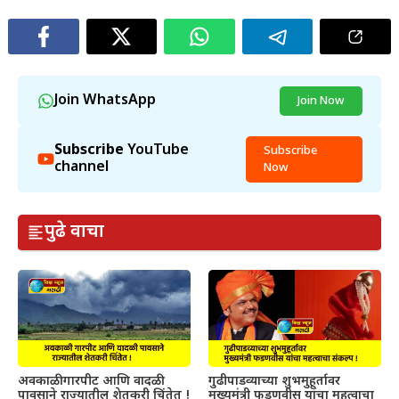
Join WhatsApp
Join Now
Subscribe
YouTube
Subscribe
channel
Now
पुढे वाचा
अवकाळी गारपीट आणि वादळी
गुढीपाडव्याच्या शुभमुहूर्तावर
पावसाने राज्यातील शेतकरी चिंतेत !
मुख्यमंत्री फडणवीस यांचा महत्वाचा