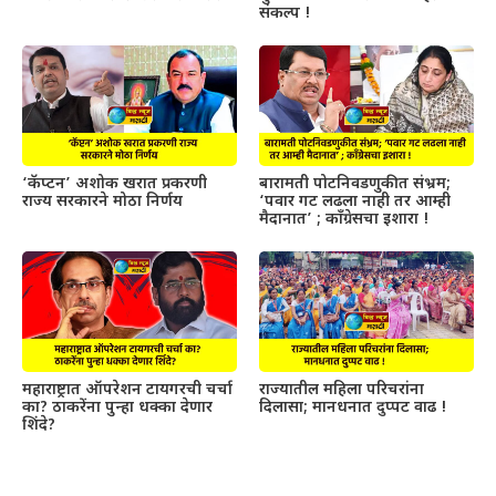
संकल्प !
‘कॅप्टन’ अशोक खरात प्रकरणी
बारामती पोटनिवडणुकीत संभ्रम;
राज्य सरकारने मोठा निर्णय
‘पवार गट लढला नाही तर आम्ही
मैदानात’ ; काँग्रेसचा इशारा !
महाराष्ट्रात ऑपरेशन टायगरची चर्चा
राज्यातील महिला परिचरांना
का? ठाकरेंना पुन्हा धक्का देणार
दिलासा; मानधनात दुप्पट वाढ !
शिंदे?