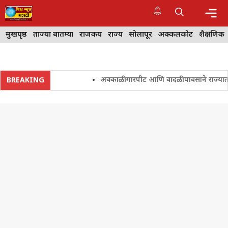
Skip
to
content
Me
मुखपृष्ठ
ताज्या बातम्या
राजकीय
राज्य
सोलापूर
अक्कलकोट
शैक्षणिक
अवकाळी गारपीट आणि वादळी पावसाने राज्यातील शेत
BREAKING