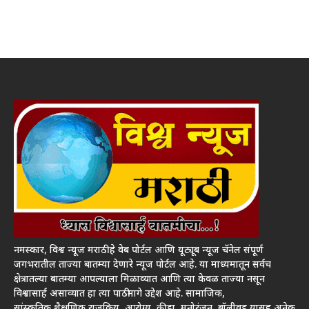
नमस्कार, विश्व न्यूज मराठी हे वेब पोर्टल आणि यूट्यूब न्यूज चॅनेल संपूर्ण
जगभरातील ताज्या बातम्या देणारे न्यूज पोर्टल आहे. या माध्यमातून सर्वच
क्षेत्रातल्या बातम्या आपल्याला मिळाव्यात आणि त्या केवळ ताज्या नसून
विश्वासार्ह असाव्यात हा त्या पाठीमागे उद्देश आहे. सामाजिक,
सांस्कृतिक,शैक्षणिक,राजकिय, आरोग्य, क्रीडा, मनोरंजन, बॉलीवूड यासह अनेक