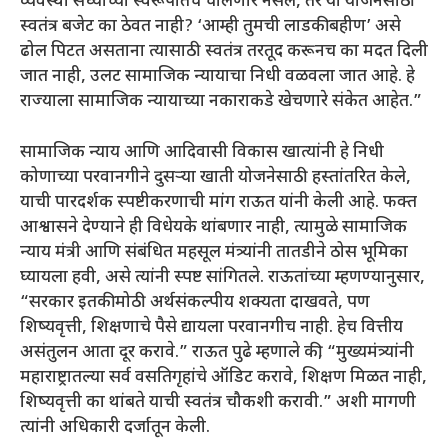
व्यवस्था सध्याच्या स्वरूपातच चालणार नसेल, तर या योजनेसाठी
स्वतंत्र बजेट का ठेवत नाही? ‘आम्ही तुमची लाडकी बहीण’ असे
ढोल पिटत असताना त्यासाठी स्वतंत्र तरतूद करूनच का मदत दिली
जात नाही, उलट सामाजिक न्यायाचा निधी वळवला जात आहे. हे
राज्याला सामाजिक न्यायाच्या नकाराकडे खेचणारे संकेत आहेत.”
सामाजिक न्याय आणि आदिवासी विकास खात्यांनी हे निधी
कोणाच्या परवानगीने दुसऱ्या खाती योजनेसाठी हस्तांतरित केले,
याची पारदर्शक स्पष्टीकरणाची मांग राऊत यांनी केली आहे. फक्त
आश्वासने देण्याने ही विधेयके थांबणार नाही, त्यामुळे सामाजिक
न्याय मंत्री आणि संबंधित महसूल मंत्र्यांनी तातडीने ठोस भूमिका
घ्यायला हवी, असे त्यांनी स्पष्ट सांगितले. राऊतांच्या म्हणण्यानुसार,
“सरकार इतकी मोठी अर्थसंकल्पीय शक्यता दाखवते, पण
शिष्यवृत्ती, शिक्षणाचे पैसे द्यायला परवानगीच नाही. हेच वित्तीय
असंतुलन आता दूर करावे.” राऊत पुढे म्हणाले की, “मुख्यमंत्र्यांनी
महाराष्ट्रातल्या सर्व वसतिगृहांचे ऑडिट करावे, शिक्षण मिळत नाही,
शिष्यवृत्ती का थांबते याची स्वतंत्र चौकशी करावी.” अशी मागणी
त्यांनी अधिकारी दर्जातून केली.