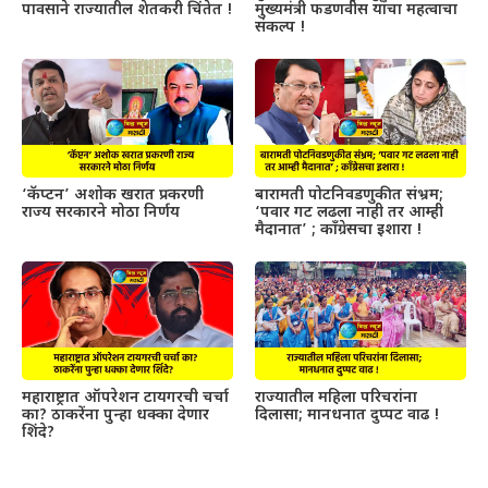
पावसाने राज्यातील शेतकरी चिंतेत !
मुख्यमंत्री फडणवीस यांचा महत्वाचा
संकल्प !
‘कॅप्टन’ अशोक खरात प्रकरणी
बारामती पोटनिवडणुकीत संभ्रम;
राज्य सरकारने मोठा निर्णय
‘पवार गट लढला नाही तर आम्ही
मैदानात’ ; काँग्रेसचा इशारा !
महाराष्ट्रात ऑपरेशन टायगरची चर्चा
राज्यातील महिला परिचरांना
का? ठाकरेंना पुन्हा धक्का देणार
दिलासा; मानधनात दुप्पट वाढ !
शिंदे?