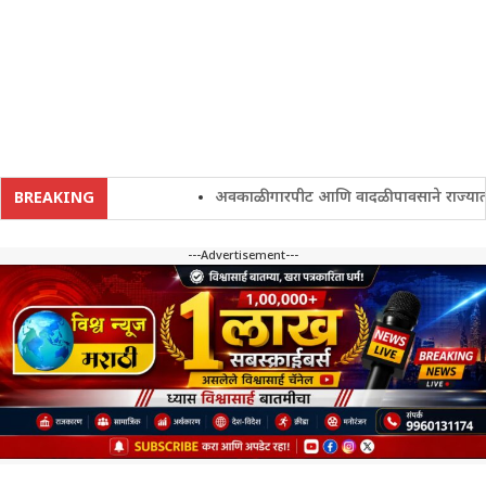
अवकाळी गारपीट आणि वादळी पावसाने राज्यातील शे
BREAKING
---Advertisement---