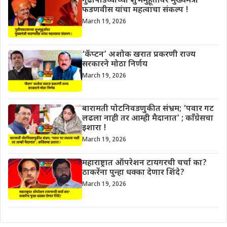
गुढीपाडव्याच्या शुभमुहूर्तावर मुख्यमंत्री
फडणवीस यांचा महत्वाचा संकल्प !
March 19, 2026
‘कॅप्टन’ अशोक खरात प्रकरणी राज्य
सरकारने मोठा निर्णय
March 19, 2026
बारामती पोटनिवडणुकीत संभ्रम; ‘पवार गट
लढला नाही तर आम्ही मैदानात’ ; काँग्रेसचा
इशारा !
March 19, 2026
महाराष्ट्रात ऑपरेशन टायगरची चर्चा का?
ठाकरेंना पुन्हा धक्का देणार शिंदे?
March 19, 2026