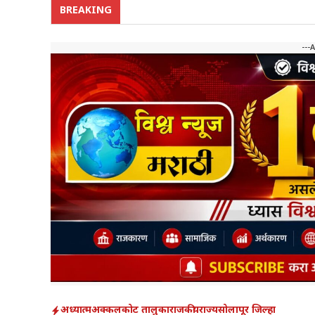
BREAKING
---
अध्यात्म
अक्कलकोट तालुका
राजकीय
राज्य
सोलापूर जिल्हा