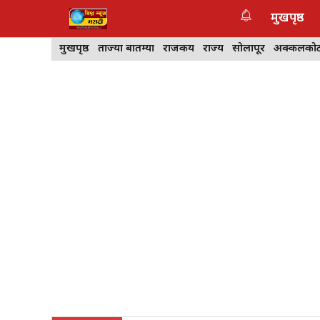
Skip
मुखपृष्ठ
to
content
मुखपृष्ठ
ताज्या बातम्या
राजकीय
राज्य
सोलापूर
अक्कलको