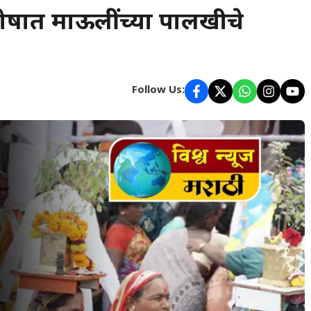
घोषात माऊलींच्या पालखीचे
Follow Us: