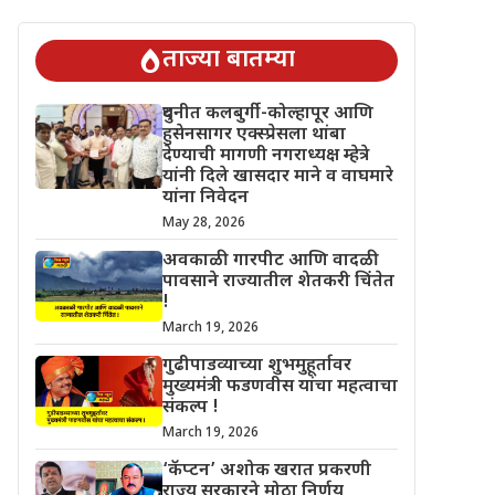
 चिंतेत !
गुढीपाडव्याच्या शुभमुहूर्तावर मुख्यमंत्री फडणवीस यांचा महत्वाचा
ताज्या बातम्या
दुधनीत कलबुर्गी-कोल्हापूर आणि
हुसेनसागर एक्स्प्रेसला थांबा
देण्याची मागणी नगराध्यक्ष म्हेत्रे
यांनी दिले खासदार माने व वाघमारे
यांना निवेदन
May 28, 2026
अवकाळी गारपीट आणि वादळी
पावसाने राज्यातील शेतकरी चिंतेत
!
March 19, 2026
गुढीपाडव्याच्या शुभमुहूर्तावर
मुख्यमंत्री फडणवीस यांचा महत्वाचा
संकल्प !
March 19, 2026
‘कॅप्टन’ अशोक खरात प्रकरणी
राज्य सरकारने मोठा निर्णय