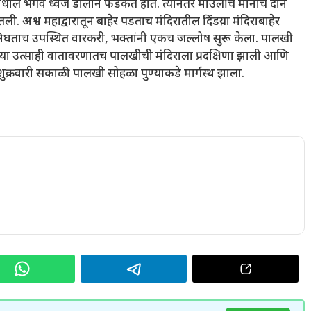
ील भगवे ध्वज डौलाने फडकत होते. त्यानंतर माउलींचे मानाचे दोन
तली. अश्व महाद्वारातून बाहेर पडताच मंदिरातील दिंडय़ा मंदिराबाहेर
निघताच उपस्थित वारकरी, भक्तांनी एकच जल्लोष सुरू केला. पालखी
ी. या उत्साही वातावरणातच पालखीची मंदिराला प्रदक्षिणा झाली आणि
्रवारी सकाळी पालखी सोहळा पुण्याकडे मार्गस्थ झाला.