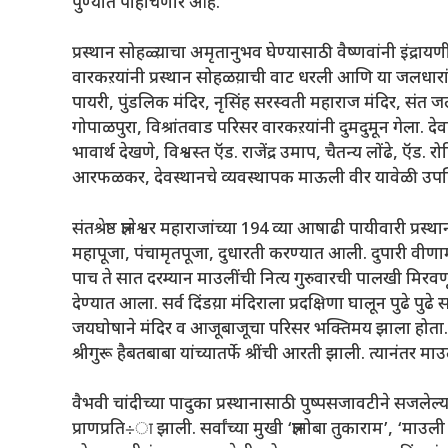
पुण्यात पोहोचणार आहे.
प्रस्थान सोहळ्य़ाचा अमृतानुभव घेण्यासाठी वैष्णवांनी इंद्रा
वारकऱयांनी प्रस्थान सोहळय़ाची वाट धरली आणि या जलधारांच्य
पायरी, पुंडलिक मंदिर, नृसिंह सरस्वती महाराज मंदिर, संत 
गोपाळपुरा, विश्रांतवाड परिसर वारकऱयांनी दुमदुमून गेला. दे
भावार्थ देखणे, विश्वस्त ऍड. राजेंद्र उमाप, चैतन्य लोंढे, 
आरफळकर, देवस्थानचे व्यवस्थापक माऊली वीर यावेळी उपस्
संतश्रेष्ठ ज्ञानेश्वर महाराजांच्या 194 व्या आषाढी पायीवारी 
महापूजा, पंचामृतपूजा, दुधारती करण्यात आली. दुपारी वीणामं
पाच ते सात दरम्यान माउलींची नित्य गुरुवारची पालखी मिरवणू
देण्यात आला. सर्व दिंडय़ा मंदिराला प्रदक्षिणा घालून पुढे पुढ
जयघोषाने मंदिर व आजूबाजूचा परिसर भक्तिमय झाला होता. रा
श्रीगुरू हैबतबाबा यांच्यातर्फे श्रींची आरती झाली. त्यानंतर मा
वैभवी चांदीच्या पादुका प्रस्थानासाठी पुष्पसजावटीने सजल
प्राणप्रति÷ा झाली. सर्वांच्या मुखी ‘ज्ञानोबा तुकाराम’, ‘माउल