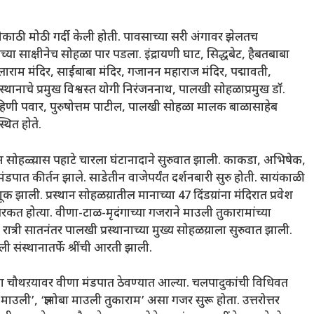
यणीकाठी मोठी गर्दी केली होती. पावसाच्या सरी अंगावर झेलतच
ा साक्षीनेच सोहळा पार पडला. इंद्रायणी घाट, सिद्धबेट, हैबतबाबा
जलाराम मंदिर, साईबाबा मंदिर, गजानन महाराज मंदिर, पद्मावती,
वस्थानाचे प्रमुख विश्वस्त योगी निरंजननाथ, पालखी सोहळाप्रमुख डॉ.
ऍड. रोहिणी पवार, पुरुषोत्तम पाटील, पालखी सोहळा मालक बाळासाहेब
थित होते.
प्रस्थान सोहळ्य़ास पहाटे चारला घंटानादाने सुरुवात झाली. काकडा, अभिषेक,
डपात कीर्तन झाले. साडेतीन वाजेपर्यंत दर्शनबारी सुरु होती. सायंकाळी
क झाली. प्रस्थान सोहळय़ातील मानाच्या 47 दिंडय़ांना मंदिरात प्रवेश
े सरकत होत्या. वीणा-टाळ-मृदंगाच्या गजराने माउली तुकारामांच्या
त्री सातनंतर पालखी प्रस्थानाच्या मुख्य सोहळय़ाला सुरुवात झाली.
उली संस्थानातर्फे श्रींची आरती झाली.
ेल्या चौथऱयावर वीणा मंडपात ठेवण्यात आल्या. चलपादुकांची विधिवत
ी माउली’, ‘ज्ञानोबा माउली तुकाराम’ असा गजर सुरू होता. उत्तरोत्तर