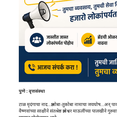
पुणे : वृत्तसंस्था
टाळ मृदंगाचा नाद…ज्ञानोबा-तुकोबा नामाचा जयघोष…अन् प
वैष्णवांच्या साक्षीने संतश्रेष्ठ ज्ञानेश्वर माऊलींच्या पालखीने