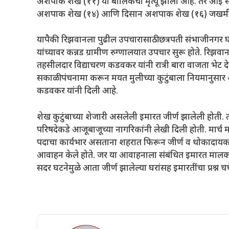
अशपाक शेख (११) या बालिकेचा मृत्यू झाला आहे. तर आ
अशपाक शेख (१४) आणि दिसान अशपाक शेख (१६) जखमी
यापैकी रिझवानला पुढील उपचारासाठी छत्रपती संभाजीनगर
यांच्यावर कन्नड ग्रामीण रुग्णालयात उपचार सुरू होते. रिझ
तहसीलदार विद्याचरण कडवकर यांनी रात्री बारा वाजता भेट देऊन
सकाळी पंचनामा करून मयत मुलीच्या कुटुंबाला नियमानुसा
कडवकर यांनी दिली आहे.
शेख कुटुंबाच्या शेजारी असलेली इमारत जीर्ण झालेली होती. त
परिषदेकडे आजूबाजूच्या नागरिकांनी लेखी दिली होती. मार्च
पदाचा कार्यभार असताना शहरात फिरून जीर्ण व धोकादायक 
आवाहन केले होते. जर या आवाहनाला संबंधित इमारत मालक
सदर घटनेमुळे आता जीर्ण झालेल्या घरांसह इमारतींचा प्रश्न चर