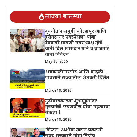
 चिंतेत !
गुढीपाडव्याच्या शुभमुहूर्तावर मुख्यमंत्री फडणवीस यांचा महत्वाचा
ताज्या बातम्या
दुधनीत कलबुर्गी-कोल्हापूर आणि
हुसेनसागर एक्स्प्रेसला थांबा
देण्याची मागणी नगराध्यक्ष म्हेत्रे
यांनी दिले खासदार माने व वाघमारे
यांना निवेदन
May 28, 2026
अवकाळी गारपीट आणि वादळी
पावसाने राज्यातील शेतकरी चिंतेत
!
March 19, 2026
गुढीपाडव्याच्या शुभमुहूर्तावर
मुख्यमंत्री फडणवीस यांचा महत्वाचा
संकल्प !
March 19, 2026
‘कॅप्टन’ अशोक खरात प्रकरणी
राज्य सरकारने मोठा निर्णय