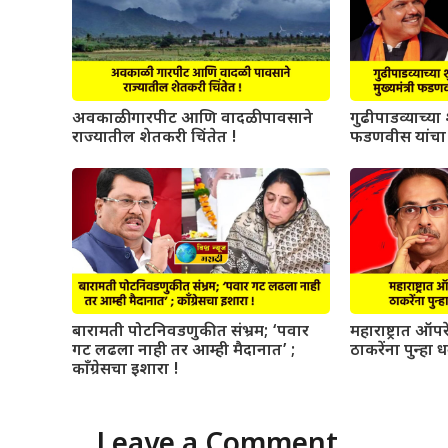
अवकाळी गारपीट आणि वादळी पावसाने
गुढीपाडव्याच्या श
राज्यातील शेतकरी चिंतेत !
फडणवीस यांचा 
बारामती पोटनिवडणुकीत संभ्रम; ‘पवार
महाराष्ट्रात ऑ
गट लढला नाही तर आम्ही मैदानात’ ;
ठाकरेंना पुन्हा 
काँग्रेसचा इशारा !
Leave a Comment