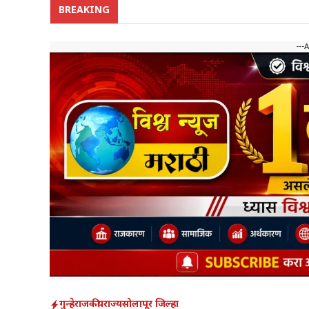
BREAKING
---
गुन्हे
राजकीय
राज्य
सोलापूर जिल्हा