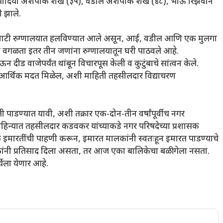
ई सादिया अशपाक शेख (३५), वडील अशपाक शेख (४८), भाऊ रिझवान
 झाले.
 घाटी रुग्णालयात हलविण्यात आले असून, आई, वडील आणि एक मुलगा
वान वगळता इतर तीन जणांना रुग्णालयातून घरी पाठवले आहे.
 दीड वाजेपर्यंत थांबून विचारपूस केली व कुटुंबाचे सांत्वन केले.
र आर्थिक मदत मिळेल, अशी माहिती तहसीलदार विद्याचरण
ी पाडण्यात यावी, अशी तक्रार एक-दोन-तीन वर्षांपूर्वीच नगर
 महिन्यात तहसीलदार कडवकर यांच्याकडे नगर परिषदेच्या प्रशासक
इमारतींची पाहणी करून, इमारत मालकांनी स्वतःहून इमारत पाडण्याचे
ांनी प्रतिसाद दिला असता, तर आज एका बालिकेचा बळी गेला नसता.
्चेला येणार आहे.