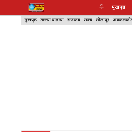
Skip
मुखपृष्ठ
to
content
मुखपृष्ठ
ताज्या बातम्या
राजकीय
राज्य
सोलापूर
अक्कलको