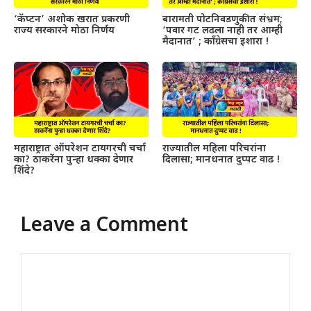
‘कॅप्टन’ अशोक खरात प्रकरणी
बारामती पोटनिवडणुकीत संभ्रम;
राज्य सरकारने मोठा निर्णय
‘पवार गट लढला नाही तर आम्ही
मैदानात’ ; काँग्रेसचा इशारा !
महाराष्ट्रात ऑपरेशन टायगरची चर्चा
राज्यातील महिला परिचरांना
का? ठाकरेंना पुन्हा धक्का देणार
दिलासा; मानधनात दुप्पट वाढ !
शिंदे?
Leave a Comment
Comment