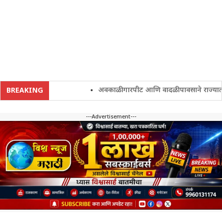
अवकाळी गारपीट आणि वादळी पावसाने राज्यातील शे
BREAKING
---Advertisement---