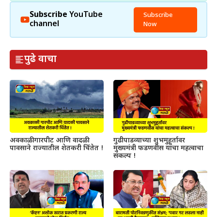
Subscribe
YouTube
Subscribe
channel
Now
पुढे वाचा
अवकाळी गारपीट आणि वादळी
गुढीपाडव्याच्या शुभमुहूर्तावर
पावसाने राज्यातील शेतकरी चिंतेत !
मुख्यमंत्री फडणवीस यांचा महत्वाचा
संकल्प !