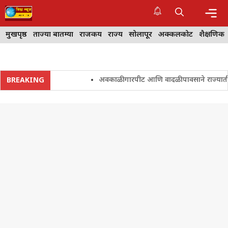
Skip
to
content
Me
मुखपृष्ठ
ताज्या बातम्या
राजकीय
राज्य
सोलापूर
अक्कलकोट
शैक्षणिक
अवकाळी गारपीट आणि वादळी पावसाने राज्यातील शेत
BREAKING