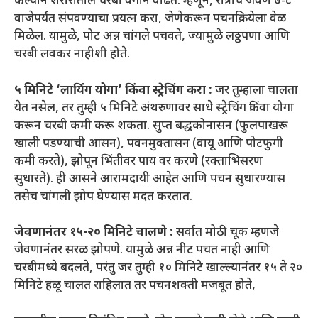
केल्याने शरीरातील चरबी वेगाने वाढते. म्हणून, रात्रीचे जेवण ७-८
वाजेपर्यंत संपवण्याचा प्रयत्न करा, जेणेकरून पचनक्रियेला वेळ
मिळेल. यामुळे, पोट अन्न चांगले पचवते, ज्यामुळे लठ्ठपणा आणि
चरबी लवकर नाहीशी होते.
५ मिनिटे ‘लायिंग योगा’ किंवा स्ट्रेचिंग करा :
जर तुम्हाला चालता
येत नसेल, तर तुम्ही ५ मिनिटे अंथरुणावर साधे स्ट्रेचिंग किंवा योगा
करून चरबी कमी करू शकता. सुप्त बद्धकोनासन (फुलपाखरू
खाली पडण्याची आसन), पवनमुक्तासन (वायू आणि पोटफुगी
कमी करते), झोपून भिंतीवर पाय वर करणे (रक्ताभिसरण
सुधारते). ही आसने आरामदायी आहेत आणि पचन सुधारण्यास
तसेच चांगली झोप घेण्यास मदत करतात.
जेवणानंतर १५-२० मिनिटे चालणे :
सर्वात मोठी चूक म्हणजे
जेवणानंतर सरळ झोपणे. यामुळे अन्न नीट पचत नाही आणि
चरबीमध्ये बदलते, परंतु जर तुम्ही १० मिनिटे खाल्ल्यानंतर १५ ते २०
मिनिटे हळू चालत राहिलात तर पचनशक्ती मजबूत होते,