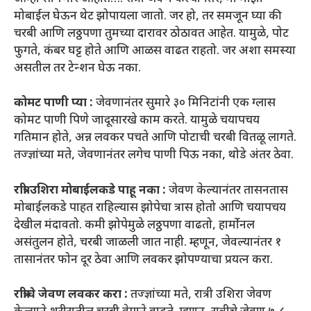
मोबाईल घेऊन थेट झोपायला जातो. जर हो, तर समजून घ्या की
चरबी आणि लठ्ठपणा तुमच्या दारावर ठोठावत आहेत. यामुळे, पोट
फुगते, कंबर घट्ट होते आणि आळस वाढत राहतो. जर अशा समस्या
असतील तर टेन्शन घेऊ नका.
कोमट पाणी प्या :
जेवणानंतर सुमारे ३० मिनिटांनी एक ग्लास
कोमट पाणी पिणे जादूसारखे काम करते. यामुळे चयापचय
गतिमान होते, अन्न लवकर पचते आणि पोटाची चरबी वितळू लागते.
तज्ज्ञांच्या मते, जेवणानंतर लगेच पाणी पिऊ नका, थोडे अंतर ठेवा.
रात्री उशिरा मोबाईलकडे पाहू नका :
जेवण केल्यानंतर तासनतास
मोबाईलकडे पाहत राहिल्यास झोपेचा त्रास होतो आणि चयापचय
देखील मंदावतो. कमी झोपेमुळे लठ्ठपणा वाढतो, हार्मोनल
असंतुलन होते, चरबी जाळली जात नाही. म्हणून, जेवल्यानंतर १
तासानंतर फोन दूर ठेवा आणि लवकर झोपण्याचा प्रयत्न करा.
रात्रीचे जेवण लवकर करा :
तज्ज्ञांच्या मते, रात्री उशिरा जेवण