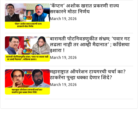
‘कॅप्टन’ अशोक खरात प्रकरणी राज्य
सरकारने मोठा निर्णय
March 19, 2026
बारामती पोटनिवडणुकीत संभ्रम; ‘पवार गट
लढला नाही तर आम्ही मैदानात’ ; काँग्रेसचा
इशारा !
March 19, 2026
महाराष्ट्रात ऑपरेशन टायगरची चर्चा का?
ठाकरेंना पुन्हा धक्का देणार शिंदे?
March 19, 2026