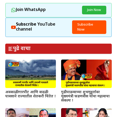
Join WhatsApp
Join Now
Subscribe
YouTube
Subscribe
channel
Now
पुढे वाचा
अवकाळी गारपीट आणि वादळी
गुढीपाडव्याच्या शुभमुहूर्तावर
पावसाने राज्यातील शेतकरी चिंतेत !
मुख्यमंत्री फडणवीस यांचा महत्वाचा
संकल्प !