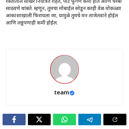
रक्तातील साखर नियंत्रित राहते, पोट फुगणे कमी होते आणि चरबी
साठवणे थांबते. म्हणून, तुमचा मोबाईल सोडून काही वेळ मोकळ्या
आकाशाखाली फिरायला जा, यामुळे तुमचे मन ताजेतवाने होईल
आणि लठ्ठपणाही कमी होईल.
team