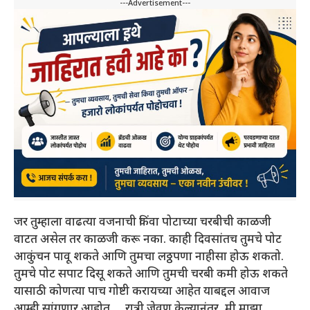
---Advertisement---
जर तुम्हाला वाढत्या वजनाची किंवा पोटाच्या चरबीची काळजी
वाटत असेल तर काळजी करू नका. काही दिवसांतच तुमचे पोट
आकुंचन पावू शकते आणि तुमचा लठ्ठपणा नाहीसा होऊ शकतो.
तुमचे पोट सपाट दिसू शकते आणि तुमची चरबी कमी होऊ शकते
यासाठी कोणत्या पाच गोष्टी करायच्या आहेत याबद्दल आवाज
आम्ही सांगणार आहोत…. रात्री जेवण केल्यानंतर, मी माझा