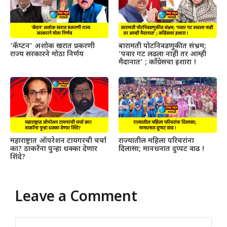
‘कॅप्टन’ अशोक खरात प्रकरणी
बारामती पोटनिवडणुकीत संभ्रम;
राज्य सरकारने मोठा निर्णय
‘पवार गट लढला नाही तर आम्ही
मैदानात’ ; काँग्रेसचा इशारा !
महाराष्ट्रात ऑपरेशन टायगरची चर्चा
राज्यातील महिला परिचरांना
का? ठाकरेंना पुन्हा धक्का देणार
दिलासा; मानधनात दुप्पट वाढ !
शिंदे?
Leave a Comment
Comment