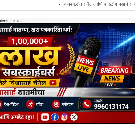
अवकाळी गारपीट आणि वादळी पावसाने राज्यातील शेतकरी 
Advertisement---