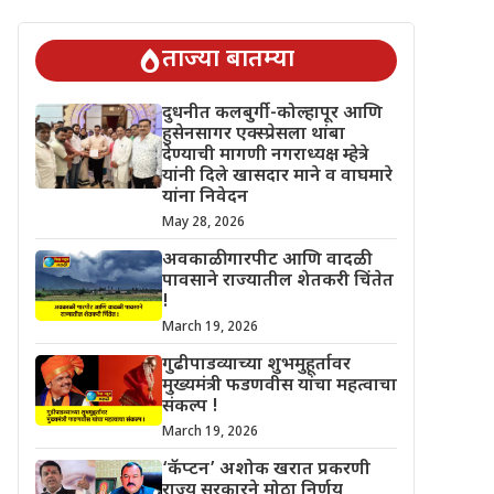
चिंतेत !
गुढीपाडव्याच्या शुभमुहूर्तावर मुख्यमंत्री फडणवीस यांचा महत्वाचा 
ताज्या बातम्या
दुधनीत कलबुर्गी-कोल्हापूर आणि
हुसेनसागर एक्स्प्रेसला थांबा
देण्याची मागणी नगराध्यक्ष म्हेत्रे
यांनी दिले खासदार माने व वाघमारे
यांना निवेदन
May 28, 2026
अवकाळी गारपीट आणि वादळी
पावसाने राज्यातील शेतकरी चिंतेत
!
March 19, 2026
गुढीपाडव्याच्या शुभमुहूर्तावर
मुख्यमंत्री फडणवीस यांचा महत्वाचा
संकल्प !
March 19, 2026
‘कॅप्टन’ अशोक खरात प्रकरणी
राज्य सरकारने मोठा निर्णय