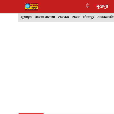
Skip
मुखपृष्ठ
to
content
मुखपृष्ठ
ताज्या बातम्या
राजकीय
राज्य
सोलापूर
अक्कलको