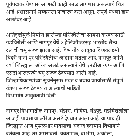
पूर्वपदावर येण्यास आणखी काही काळ लागणार असल्याचे चित्र
आहे. प्रशासनाने लष्कराला पाचारण केले असून, संपूर्ण यंत्रणा हाय
अलर्टवर आहे.
अतिवृष्टीमुळे निर्माण झालेल्या परिस्थितीचा सामना करण्यासाठी
गडचिरोली आणि नागपूर येथे 2 हेलिकॉप्टरसह भारतीय सैन्य
दलाची चमू सज्ज झाला आहे. विभागीय आयुक्त विजयलक्ष्मी
बिदरी यांनी पूर परिस्थितीचा आढावा घेतला आहे. नागपूर आणि
वर्धा जिल्ह्याला ऑरेंज अलर्ट असल्याने येथे एनडीआरएफ आणि
एसडीआरएफची चमू सज्ज ठेवण्यात आली आहे.
जिल्हाधिकाऱ्यांच्या सूचनेनुसार मदत व बचाव कार्यासाठी संपूर्ण
यंत्रणा सज्ज ठेवण्यात आल्याची माहिती
विभागीय आयुक्तांनी दिली.
नागपूर विभागातील नागपूर, भंडारा, गोंदिया, चंद्रपूर, गडचिरोलीला
आजही पावसाचा ऑरेंज अलर्ट देण्यात आला आहे. या पाच ही
जिल्ह्यात आज मुसळधार पावसाचा अंदाज हवामान विभागाने
वर्तवला आहे. तर अमरावती, यवतमाळ, वाशीम, अकोला,