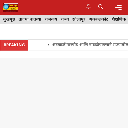
Skip
to
content
Me
मुखपृष्ठ
ताज्या बातम्या
राजकीय
राज्य
सोलापूर
अक्कलकोट
शैक्षणिक
अवकाळी गारपीट आणि वादळी पावसाने राज्यातील शेतकरी 
BREAKING