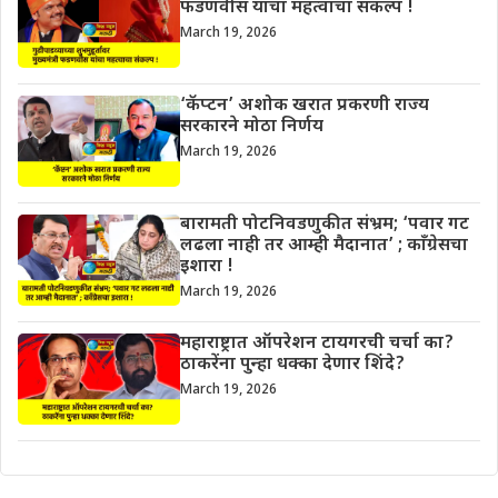
फडणवीस यांचा महत्वाचा संकल्प !
March 19, 2026
‘कॅप्टन’ अशोक खरात प्रकरणी राज्य
सरकारने मोठा निर्णय
March 19, 2026
बारामती पोटनिवडणुकीत संभ्रम; ‘पवार गट
लढला नाही तर आम्ही मैदानात’ ; काँग्रेसचा
इशारा !
March 19, 2026
महाराष्ट्रात ऑपरेशन टायगरची चर्चा का?
ठाकरेंना पुन्हा धक्का देणार शिंदे?
March 19, 2026