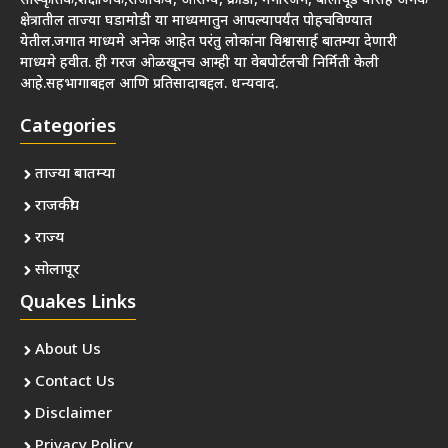
सांस्कृतिक,शैक्षणिक,राजकिय, आरोग्य, क्रीडा, मनोरंजन, बॉलीवूड यासह अनेक
क्षेत्रातील ताज्या घडामोडी या माध्यमातुन आपल्यापर्यंत पोहचविण्यात
येतील.जगात माध्यमे अनेक आहेत परंतु लोकांना विश्वासार्ह बातम्या देणारी
माध्यमे हवीत. ही गरज ओळखूनच आम्ही या वेबपोर्टलची निर्मिती केली
आहे.सहभागाबद्दल आणि प्रतिसादाबद्दल. धन्यवाद.
Categories
ताज्या बातम्या
राजकीय
राज्य
सोलापूर
Quakes Links
About Us
Contact Us
Disclaimer
Privacy Policy