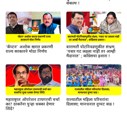
संकल्प !
‘कॅप्टन’ अशोक खरात प्रकरणी
बारामती पोटनिवडणुकीत संभ्रम;
राज्य सरकारने मोठा निर्णय
‘पवार गट लढला नाही तर आम्ही
मैदानात’ ; काँग्रेसचा इशारा !
महाराष्ट्रात ऑपरेशन टायगरची चर्चा
राज्यातील महिला परिचरांना
का? ठाकरेंना पुन्हा धक्का देणार
दिलासा; मानधनात दुप्पट वाढ !
शिंदे?