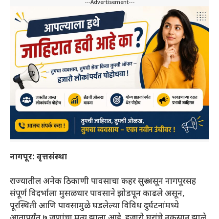
---Advertisement---
नागपूर: वृत्तसंस्था
राज्यातील अनेक ठिकाणी पावसाचा कहर सुरु असून नागपूरसह
संपूर्ण विदर्भाला मुसळधार पावसाने झोडपून काढले असून,
पूरस्थिती आणि पावसामुळे घडलेल्या विविध दुर्घटनांमध्ये
आतापर्यंत ७ जणांचा मृत्यू झाला आहे. हजारो घरांचे नुकसान झाले