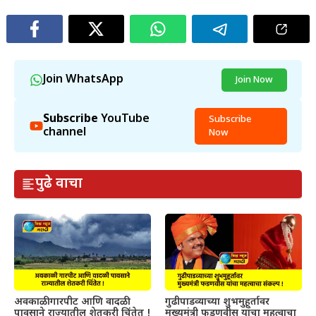
Join WhatsApp
Join Now
Subscribe
YouTube
Subscribe
channel
Now
पुढे वाचा
अवकाळी गारपीट आणि वादळी
गुढीपाडव्याच्या शुभमुहूर्तावर
पावसाने राज्यातील शेतकरी चिंतेत !
मुख्यमंत्री फडणवीस यांचा महत्वाचा