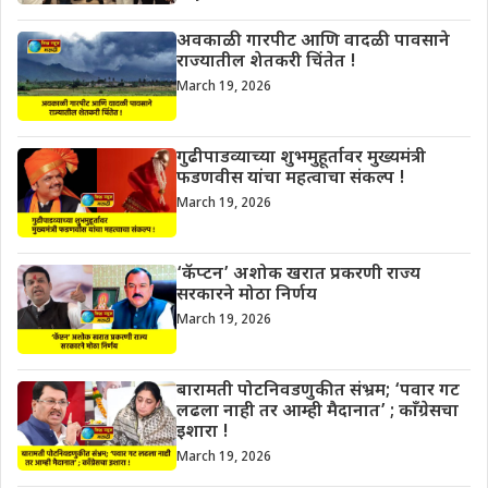
अवकाळी गारपीट आणि वादळी पावसाने
राज्यातील शेतकरी चिंतेत !
March 19, 2026
गुढीपाडव्याच्या शुभमुहूर्तावर मुख्यमंत्री
फडणवीस यांचा महत्वाचा संकल्प !
March 19, 2026
‘कॅप्टन’ अशोक खरात प्रकरणी राज्य
सरकारने मोठा निर्णय
March 19, 2026
बारामती पोटनिवडणुकीत संभ्रम; ‘पवार गट
लढला नाही तर आम्ही मैदानात’ ; काँग्रेसचा
इशारा !
March 19, 2026