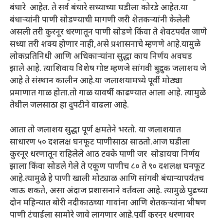
बंधारे आहेत. ते सर्व बंधारे सध्याच्या घडीला कोरडे आहेत.या
बंधाऱ्यांनी पाणी सोडण्याची मागणी जरी शेतकऱ्यांनी केलेली
असली तरी कुरनूर धरणातून पाणी सोडणे किंवा ते शेवटपर्यंत जाणे
सध्या तरी शक्य होणार नाही,असे प्रशासनाचे म्हणणे आहे.यामुळे
लोकप्रतिनिधी आणि अधिकाऱ्यांना सुद्धा काय निर्णय अवघड
झाले आहे. त्याशिवाय विशेष गोष्ट म्हणजे सांगवी बुद्रुक जलाशय जे
आहे ते संस्थान कालीन आहे.या जलाशयामध्ये पूर्वी मोठ्या
प्रमाणात गाळ होता.तो गाळ यावर्षी काढण्यात आला आहे. त्यामुळे
तेथील जलसाठा हा दुपटीने वाढला आहे.
आता तो जलाशय सुद्धा पूर्ण क्षमतेने भरतो. या जलाशयात
साधारण ५० दशलक्ष घनफूट पाणीसाठा साठतो.आज घडीला
कुरनूर धरणातून राहिलेले आठ टक्के पाणी जर सोडायचा निर्णय
झाला किंवा सोडले गेले ते एकूण पाणीच ८० ते ९० दशलक्ष घनफूट
आहे.त्यामुळे हे पाणी खाली मोट्याळ आणि सांगवी बंधाऱ्यापर्यंतच
जाऊ शकते, असा अंदाज प्रशासनाने वर्तवला आहे. त्यामुळे पुढच्या
दोन महिन्यात बोरी नदीकाठच्या गावांना आणि शेतकऱ्यांना भीषण
पाणी टंचाईला सामोरे जावे लागणार आहे.पूर्वी कुरनूर धरणावर