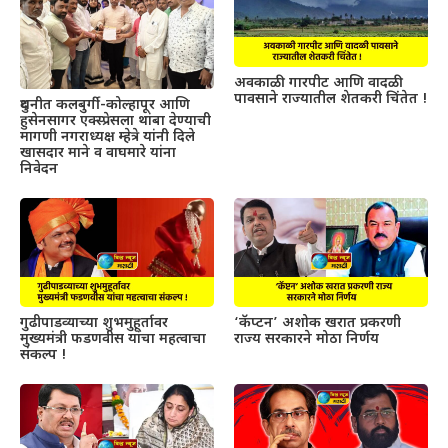
अवकाळी गारपीट आणि वादळी
पावसाने राज्यातील शेतकरी चिंतेत !
दुधनीत कलबुर्गी-कोल्हापूर आणि
हुसेनसागर एक्स्प्रेसला थांबा देण्याची
मागणी नगराध्यक्ष म्हेत्रे यांनी दिले
खासदार माने व वाघमारे यांना
निवेदन
गुढीपाडव्याच्या शुभमुहूर्तावर
‘कॅप्टन’ अशोक खरात प्रकरणी
मुख्यमंत्री फडणवीस यांचा महत्वाचा
राज्य सरकारने मोठा निर्णय
संकल्प !