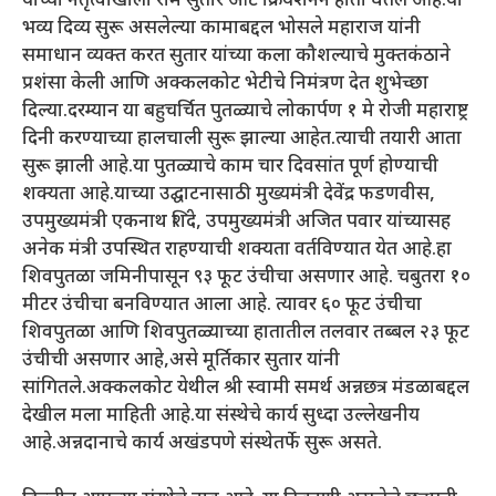
यांच्या नेतृत्वाखाली राम सुतार आर्ट क्रियेशनने हाती घेतले आहे.या
भव्य दिव्य सुरू असलेल्या कामाबद्दल भोसले महाराज यांनी
समाधान व्यक्त करत सुतार यांच्या कला कौशल्याचे मुक्तकंठाने
प्रशंसा केली आणि अक्कलकोट भेटीचे निमंत्रण देत शुभेच्छा
दिल्या.दरम्यान या बहुचर्चित पुतळ्याचे लोकार्पण १ मे रोजी महाराष्ट्र
दिनी करण्याच्या हालचाली सुरू झाल्या आहेत.त्याची तयारी आता
सुरू झाली आहे.या पुतळ्याचे काम चार दिवसांत पूर्ण होण्याची
शक्यता आहे.याच्या उद्घाटनासाठी मुख्यमंत्री देवेंद्र फडणवीस,
उपमुख्यमंत्री एकनाथ शिंदे, उपमुख्यमंत्री अजित पवार यांच्यासह
अनेक मंत्री उपस्थित राहण्याची शक्यता वर्तविण्यात येत आहे.हा
शिवपुतळा जमिनीपासून ९३ फूट उंचीचा असणार आहे. चबुतरा १०
मीटर उंचीचा बनविण्यात आला आहे. त्यावर ६० फूट उंचीचा
शिवपुतळा आणि शिवपुतळ्याच्या हातातील तलवार तब्बल २३ फूट
उंचीची असणार आहे,असे मूर्तिकार सुतार यांनी
सांगितले.अक्कलकोट येथील श्री स्वामी समर्थ अन्नछत्र मंडळाबद्दल
देखील मला माहिती आहे.या संस्थेचे कार्य सुध्दा उल्लेखनीय
आहे.अन्नदानाचे कार्य अखंडपणे संस्थेतर्फे सुरू असते.