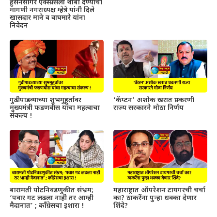
हुसेनसागर एक्स्प्रेसला थांबा देण्याची
मागणी नगराध्यक्ष म्हेत्रे यांनी दिले
खासदार माने व वाघमारे यांना
निवेदन
गुढीपाडव्याच्या शुभमुहूर्तावर
‘कॅप्टन’ अशोक खरात प्रकरणी
मुख्यमंत्री फडणवीस यांचा महत्वाचा
राज्य सरकारने मोठा निर्णय
संकल्प !
बारामती पोटनिवडणुकीत संभ्रम;
महाराष्ट्रात ऑपरेशन टायगरची चर्चा
‘पवार गट लढला नाही तर आम्ही
का? ठाकरेंना पुन्हा धक्का देणार
मैदानात’ ; काँग्रेसचा इशारा !
शिंदे?