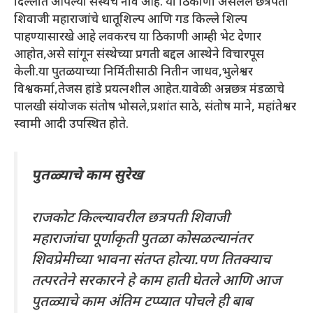
दिल्लीत आपल्या संस्थेचे नाव आहे. या ठिकाणी असलेले छत्रपती
शिवाजी महाराजांचे धातूशिल्प आणि गड किल्ले शिल्प
पाहण्यासारखे आहे लवकरच या ठिकाणी आम्ही भेट देणार
आहोत,असे सांगून संस्थेच्या प्रगती बद्दल आस्थेने विचारपूस
केली.या पुतळयाच्या निर्मितीसाठी नितीन जाधव,भुलेश्वर
विश्वकर्मा,तेजस हांडे प्रयत्नशील आहेत.यावेळी अन्नछत्र मंडळाचे
पालखी संयोजक संतोष भोसले,प्रशांत साठे, संतोष माने, महांतेश्वर
स्वामी आदी उपस्थित होते.
पुतळ्याचे काम सुरेख
राजकोट किल्ल्यावरील छत्रपती शिवाजी
महाराजांचा पूर्णाकृती पुतळा कोसळल्यानंतर
शिवप्रेमीच्या भावना संतप्त होत्या.पण तितक्याच
तत्परतेने सरकारने हे काम हाती घेतले आणि आज
पुतळ्याचे काम अंतिम टप्प्यात पोचले ही बाब