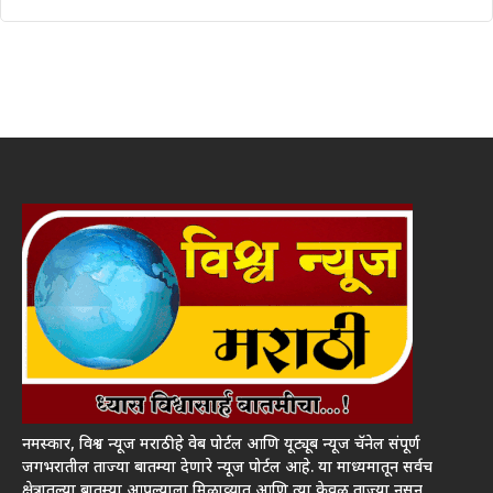
नमस्कार, विश्व न्यूज मराठी हे वेब पोर्टल आणि यूट्यूब न्यूज चॅनेल संपूर्ण
जगभरातील ताज्या बातम्या देणारे न्यूज पोर्टल आहे. या माध्यमातून सर्वच
क्षेत्रातल्या बातम्या आपल्याला मिळाव्यात आणि त्या केवळ ताज्या नसून