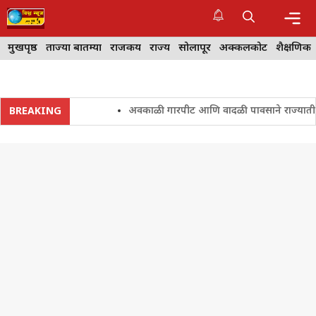
Skip
to
content
Me
मुखपृष्ठ
ताज्या बातम्या
राजकीय
राज्य
सोलापूर
अक्कलकोट
शैक्षणिक
अवकाळी गारपीट आणि वादळी पावसाने राज्यातील शेतकर
BREAKING