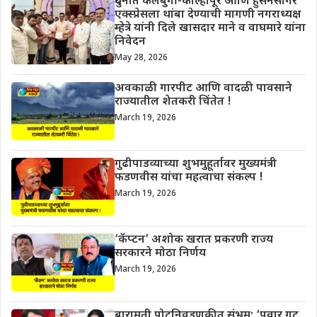
दुधनीत कलबुर्गी-कोल्हापूर आणि हुसेनसागर
एक्स्प्रेसला थांबा देण्याची मागणी नगराध्यक्ष
म्हेत्रे यांनी दिले खासदार माने व वाघमारे यांना
निवेदन
May 28, 2026
अवकाळी गारपीट आणि वादळी पावसाने
राज्यातील शेतकरी चिंतेत !
March 19, 2026
गुढीपाडव्याच्या शुभमुहूर्तावर मुख्यमंत्री
फडणवीस यांचा महत्वाचा संकल्प !
March 19, 2026
‘कॅप्टन’ अशोक खरात प्रकरणी राज्य
सरकारने मोठा निर्णय
March 19, 2026
बारामती पोटनिवडणुकीत संभ्रम; ‘पवार गट