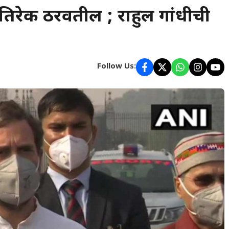
िरेकी ठरवतील ; राहुल गांधीची
Follow Us: