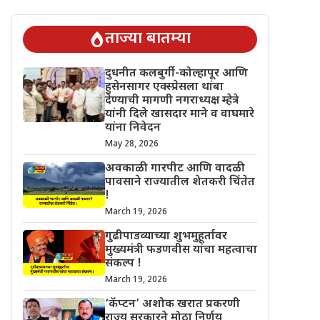
चिंतेत !
गुढीपाडव्याच्या शुभमुहूर्तावर मुख्यमंत्री फडणवीस यांचा महत्वाचा स
ताज्या बातम्या
दुधनीत कलबुर्गी-कोल्हापूर आणि
हुसेनसागर एक्स्प्रेसला थांबा
देण्याची मागणी नगराध्यक्ष म्हेत्रे
यांनी दिले खासदार माने व वाघमारे
यांना निवेदन
May 28, 2026
अवकाळी गारपीट आणि वादळी
पावसाने राज्यातील शेतकरी चिंतेत
!
March 19, 2026
गुढीपाडव्याच्या शुभमुहूर्तावर
मुख्यमंत्री फडणवीस यांचा महत्वाचा
संकल्प !
March 19, 2026
‘कॅप्टन’ अशोक खरात प्रकरणी
राज्य सरकारने मोठा निर्णय