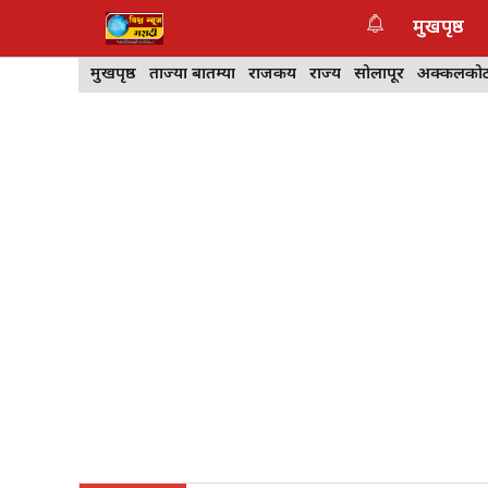
Skip
मुखपृष्ठ
to
content
मुखपृष्ठ
ताज्या बातम्या
राजकीय
राज्य
सोलापूर
अक्कलको