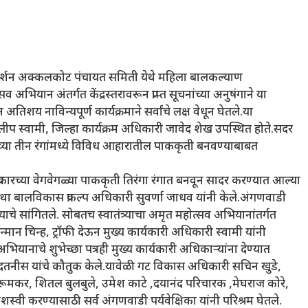
े प्रदर्शन अक्कलकोट पंचायत समिती येथे महिला बालकल्याण
 अभियान अंतर्गत केंद्रस्तरावरून प्राप्त सूचनांच्या अनुषंगाने या
य नाविन्यपूर्ण कार्यक्रमाने सर्वांचे लक्ष वेधून घेतले.या
िलीप स्वामी, जिल्हा कार्यक्रम अधिकारी जावेद शेख उपस्थित होते.सदर
जच्या तीन रंगांमध्ये विविध आहारातील पाककृती बनवण्याबाबत
५ प्रकारच्या वेगवेगळ्या पाककृती तिरंगा रंगात बनवून सादर करण्यात आल्या
 तथा बालविकास प्रकल्प अधिकारी सुवर्णा जाधव यांनी केले.अंगणवाडी
े सांगितले. सोबतच स्वातंत्र्याचा अमृत महोत्सव अभियानांतर्गत
्मान चिन्ह, ट्रॉफी देऊन मुख्य कार्यकारी अधिकारी स्वामी यांनी
ियानाचे शुभेच्छा पत्रही मुख्य कार्यकारी अधिकाऱ्यांना देण्यात
मदतनीस यांचे कौतुक केले.यावेळी गट विकास अधिकारी सचिन खुडे,
ुरूमकर, शितल बुलबुले, उमेश काटे ,दयानंद परिचारक ,मेघराज कोरे,
शस्वी करण्यासाठी सर्व अंगणवाडी पर्यवेक्षिका यांनी परिश्रम घेतले.