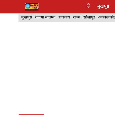
Skip
मुखपृष्ठ
to
content
मुखपृष्ठ
ताज्या बातम्या
राजकीय
राज्य
सोलापूर
अक्कलको