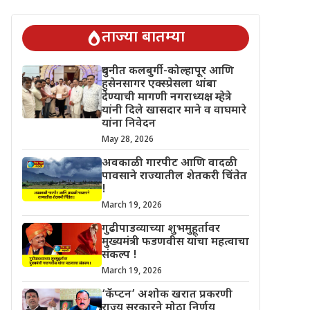
चिंतेत !
गुढीपाडव्याच्या शुभमुहूर्तावर मुख्यमंत्री फडणवीस यांचा महत्वाचा 
ताज्या बातम्या
दुधनीत कलबुर्गी-कोल्हापूर आणि
हुसेनसागर एक्स्प्रेसला थांबा
देण्याची मागणी नगराध्यक्ष म्हेत्रे
यांनी दिले खासदार माने व वाघमारे
यांना निवेदन
May 28, 2026
अवकाळी गारपीट आणि वादळी
पावसाने राज्यातील शेतकरी चिंतेत
!
March 19, 2026
गुढीपाडव्याच्या शुभमुहूर्तावर
मुख्यमंत्री फडणवीस यांचा महत्वाचा
संकल्प !
March 19, 2026
‘कॅप्टन’ अशोक खरात प्रकरणी
राज्य सरकारने मोठा निर्णय