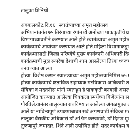
तालुका प्रतिनिधी
अक्कलकोट,दि.१६ : स्वातंत्र्याच्या अमृत महोत्सव
अभियानांतर्गत ७५ तिरंगाच्या रंगांमध्ये अनोख्या पाककृतींच
विभागाच्यावतीने करण्यात आले होते.स्वातंत्र्याचा अमृत महोत्सव
कार्यक्रमाचे आयोजन करण्यात आले होते.महिला विभागाकडून अतिश
कार्यक्रमासाठी जिल्हा परिषदेचे मुख्य कार्यकारी अधिकारी द
कार्यक्रमाची मूळ रूपरेषा देशाची शान असलेल्या तिरंगा ध्व
बनवण्यात आल्या
होत्या. विशेष करून स्वातंत्र्याच्या अमृत महोत्सवानिमित्त ७
होत्या.कार्यक्रमाचे प्रास्ताविक सहाय्यक गटविकास अधिकारी
सेविका व मदतनीस यांनी स्वतःहून हे पाककृती बनवली असल्याच
आयोजित करण्यात आलेल्या चित्रकला स्पर्धेच्या विजेत्यांना सन
गौरविले.यानंतर तालुक्यात राबविण्यात आलेल्या अंगठामुक्त अभ
आले.या नाविन्यपूर्ण उपक्रमाबाबत सर्व अंगणवाडी सेविका 
तालुका वैद्यकीय अधिकारी डॉ.अश्विन करजखेडे, डॉ.दिनेश म
तुळजापुरे,जमादार, शिंदे आदी उपस्थित होते. सदर कार्यक्रम य