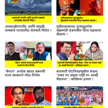
अवकाळी गारपीट आणि वादळी
गुढीपाडव्याच्या शुभमुहूर्तावर
पावसाने राज्यातील शेतकरी चिंतेत !
मुख्यमंत्री फडणवीस यांचा महत्वाचा
संकल्प !
‘कॅप्टन’ अशोक खरात प्रकरणी
बारामती पोटनिवडणुकीत संभ्रम;
राज्य सरकारने मोठा निर्णय
‘पवार गट लढला नाही तर आम्ही
मैदानात’ ; काँग्रेसचा इशारा !