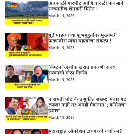
अवकाळी गारपीट आणि वादळी पावसाने
राज्यातील शेतकरी चिंतेत !
March 19, 2026
गुढीपाडव्याच्या शुभमुहूर्तावर मुख्यमंत्री
फडणवीस यांचा महत्वाचा संकल्प !
March 19, 2026
‘कॅप्टन’ अशोक खरात प्रकरणी राज्य
सरकारने मोठा निर्णय
March 19, 2026
बारामती पोटनिवडणुकीत संभ्रम; ‘पवार गट
लढला नाही तर आम्ही मैदानात’ ; काँग्रेसचा
इशारा !
March 19, 2026
महाराष्ट्रात ऑपरेशन टायगरची चर्चा का?