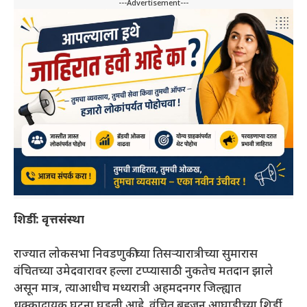
---Advertisement---
शिर्डी : वृत्तसंस्था
राज्यात लोकसभा निवडणुकीच्या तिसऱ्यारात्रीच्या सुमारास
वंचितच्या उमेदवारावर हल्ला टप्प्यासाठी नुकतेच मतदान झाले
असून मात्र, त्याआधीच मध्यरात्री अहमदनगर जिल्ह्यात
धक्कादायक घटना घडली आहे. वंचित बहुजन आघाडीच्या शिर्डी