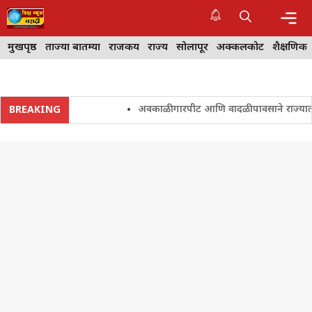
Skip
to
content
Me
मुखपृष्ठ
ताज्या बातम्या
राजकीय
राज्य
सोलापूर
अक्कलकोट
शैक्षणिक
अवकाळी गारपीट आणि वादळी पावसाने राज्यातील शे
BREAKING