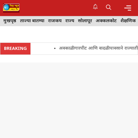
Skip
to
content
Me
मुखपृष्ठ
ताज्या बातम्या
राजकीय
राज्य
सोलापूर
अक्कलकोट
शैक्षणिक
अवकाळी गारपीट आणि वादळी पावसाने राज्यातील शेतक
BREAKING