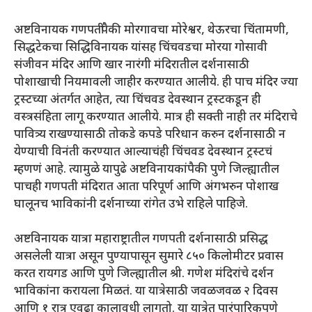
अष्टविनायक गणपतींपैकी मोरगावचा मोरेश्वर, थेऊरचा चिंतामणी,
सिद्धटेकचा सिद्धिविनायक यांसह चिंचवडचा मोरया गोसावी
संजीवन मंदिर आणि खार नारंगी मंदिरातील दर्शनासाठी
पोशाखाची नियमावली जाहीर करण्यात आलीये. ही पाच मंदिर ज्या
ट्रस्टच्या अंतर्गत आहेत, त्या चिंचवड देवस्थान ट्रस्टकडून ही
वस्त्रसंहिता लागू करण्यात आलीये. मात्र ही सक्ती नाही तर मंदिराचे
पावित्र्य राखण्यासाठी तोकडे कपडे परिधान करुन दर्शनासाठी न
येण्याची विनंती करण्यात आल्याचंही चिंचवड देवस्थान ट्रस्टचं
म्हणणं आहे. त्यामुळे यापुढे अष्टविनायकांपैकी पुणे जिल्ह्यातील
पाचही गणपती मंदिरात आता परिपूर्ण आणि अंगभरुन पोशाख
घालूनच भाविकांनी दर्शनाच्या रांगेत उभे राहिले पाहिजे.
अष्टविनायक यात्रा महाराष्ट्रातील गणपती दर्शनासाठी प्रसिद्ध
असलेली यात्रा असून पुण्यापासून सुमारे ८५० किलोमीटर प्रवास
करत रायगड आणि पुणे जिल्ह्यातील श्री. गणेश मंदिरांचे दर्शन
भाविकांना करायला मिळतं. या यात्रेसाठी जवळजवळ २ दिवस
आणि १ रात्र एवढा कालावधी लागतो. या यात्रेत पारंपारिकपणे