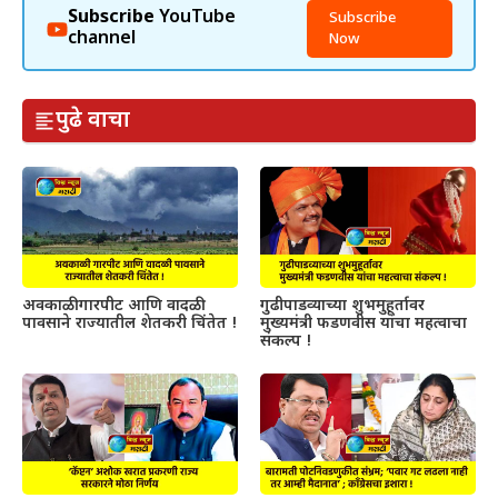
Subscribe
YouTube
Subscribe
channel
Now
पुढे वाचा
अवकाळी गारपीट आणि वादळी
गुढीपाडव्याच्या शुभमुहूर्तावर
पावसाने राज्यातील शेतकरी चिंतेत !
मुख्यमंत्री फडणवीस यांचा महत्वाचा
संकल्प !