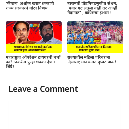
‘कॅप्टन’ अशोक खरात प्रकरणी
बारामती पोटनिवडणुकीत संभ्रम;
राज्य सरकारने मोठा निर्णय
‘पवार गट लढला नाही तर आम्ही
मैदानात’ ; काँग्रेसचा इशारा !
महाराष्ट्रात ऑपरेशन टायगरची चर्चा
राज्यातील महिला परिचरांना
का? ठाकरेंना पुन्हा धक्का देणार
दिलासा; मानधनात दुप्पट वाढ !
शिंदे?
Leave a Comment
Comment