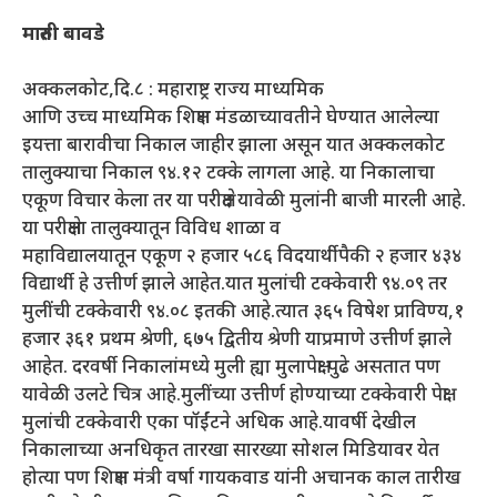
मारुती बावडे
अक्कलकोट,दि.८ : महाराष्ट्र राज्य माध्यमिक
आणि उच्च माध्यमिक शिक्षण मंडळाच्यावतीने घेण्यात आलेल्या
इयत्ता बारावीचा निकाल जाहीर झाला असून यात अक्कलकोट
तालुक्याचा निकाल ९४.१२ टक्के लागला आहे. या निकालाचा
एकूण विचार केला तर या परीक्षेत यावेळी मुलांनी बाजी मारली आहे.
या परीक्षेला तालुक्यातून विविध शाळा व
महाविद्यालयातून एकूण २ हजार ५८६ विदयार्थीपैकी २ हजार ४३४
विद्यार्थी हे उत्तीर्ण झाले आहेत.यात मुलांची टक्केवारी ९४.०९ तर
मुलींची टक्केवारी ९४.०८ इतकी आहे.त्यात ३६५ विषेश प्राविण्य,१
हजार ३६१ प्रथम श्रेणी, ६७५ द्वितीय श्रेणी याप्रमाणे उत्तीर्ण झाले
आहेत. दरवर्षी निकालांमध्ये मुली ह्या मुलापेक्षा पुढे असतात पण
यावेळी उलटे चित्र आहे.मुलींच्या उत्तीर्ण होण्याच्या टक्केवारी पेक्षा
मुलांची टक्केवारी एका पॉईंटने अधिक आहे.यावर्षी देखील
निकालाच्या अनधिकृत तारखा सारख्या सोशल मिडियावर येत
होत्या पण शिक्षण मंत्री वर्षा गायकवाड यांनी अचानक काल तारीख