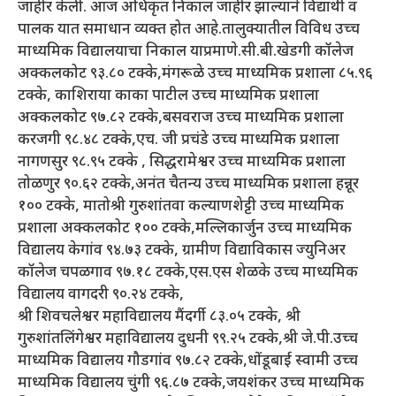
जाहीर केली. आज अधिकृत निकाल जाहीर झाल्याने विद्यार्थी व
पालक यात समाधान व्यक्त होत आहे.तालुक्यातील विविध उच्च
माध्यमिक विद्यालयाचा निकाल याप्रमाणे.सी.बी.खेडगी कॉलेज
अक्कलकोट ९३.८० टक्के,मंगरूळे उच्च माध्यमिक प्रशाला ८५.९६
टक्के, काशिराया काका पाटील उच्च माध्यमिक प्रशाला
अक्कलकोट ९७.८२ टक्के,बसवराज उच्च माध्यमिक प्रशाला
करजगी ९८.४८ टक्के,एच. जी प्रचंडे उच्च माध्यमिक प्रशाला
नागणसुर ९८.९५ टक्के , सिद्धरामेश्वर उच्च माध्यमिक प्रशाला
तोळणुर ९०.६२ टक्के,अनंत चैतन्य उच्च माध्यमिक प्रशाला हन्नूर
१०० टक्के, मातोश्री गुरुशांतवा कल्याणशेट्टी उच्च माध्यमिक
प्रशाला अक्कलकोट १०० टक्के,मल्लिकार्जुन उच्च माध्यमिक
विद्यालय केगांव ९४.७३ टक्के, ग्रामीण विद्याविकास ज्युनिअर
कॉलेज चपळगाव ९७.१८ टक्के,एस.एस शेळके उच्च माध्यमिक
विद्यालय वागदरी ९०.२४ टक्के,
श्री शिवचलेश्वर महाविद्यालय मैंदर्गी ८३.०५ टक्के, श्री
गुरुशांतलिंगेश्वर महाविद्यालय दुधनी ९९.२५ टक्के,श्री जे.पी.उच्च
माध्यमिक विद्यालय गौडगांव ९७.८२ टक्के,धोंडूबाई स्वामी उच्च
माध्यमिक विद्यालय चुंगी ९६.८७ टक्के,जयशंकर उच्च माध्यमिक