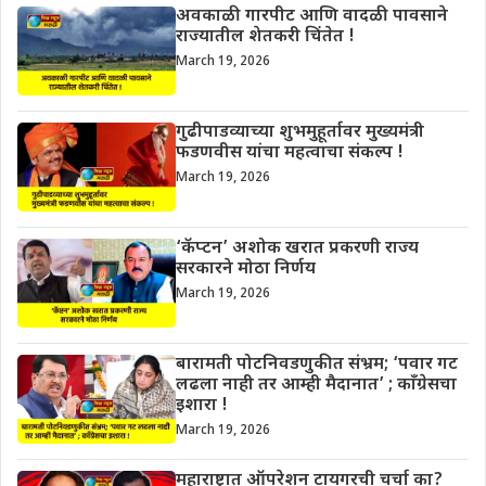
अवकाळी गारपीट आणि वादळी पावसाने
राज्यातील शेतकरी चिंतेत !
March 19, 2026
गुढीपाडव्याच्या शुभमुहूर्तावर मुख्यमंत्री
फडणवीस यांचा महत्वाचा संकल्प !
March 19, 2026
‘कॅप्टन’ अशोक खरात प्रकरणी राज्य
सरकारने मोठा निर्णय
March 19, 2026
बारामती पोटनिवडणुकीत संभ्रम; ‘पवार गट
लढला नाही तर आम्ही मैदानात’ ; काँग्रेसचा
इशारा !
March 19, 2026
महाराष्ट्रात ऑपरेशन टायगरची चर्चा का?