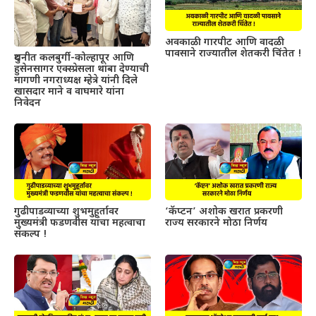
अवकाळी गारपीट आणि वादळी
पावसाने राज्यातील शेतकरी चिंतेत !
दुधनीत कलबुर्गी-कोल्हापूर आणि
हुसेनसागर एक्स्प्रेसला थांबा देण्याची
मागणी नगराध्यक्ष म्हेत्रे यांनी दिले
खासदार माने व वाघमारे यांना
निवेदन
गुढीपाडव्याच्या शुभमुहूर्तावर
‘कॅप्टन’ अशोक खरात प्रकरणी
मुख्यमंत्री फडणवीस यांचा महत्वाचा
राज्य सरकारने मोठा निर्णय
संकल्प !