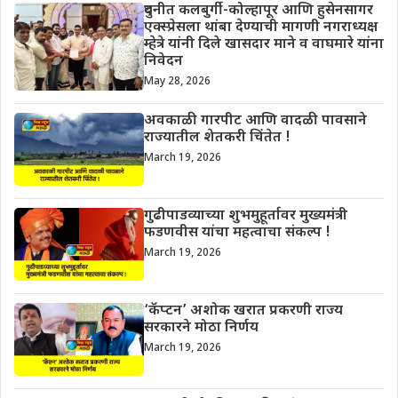
दुधनीत कलबुर्गी-कोल्हापूर आणि हुसेनसागर
एक्स्प्रेसला थांबा देण्याची मागणी नगराध्यक्ष
म्हेत्रे यांनी दिले खासदार माने व वाघमारे यांना
निवेदन
May 28, 2026
अवकाळी गारपीट आणि वादळी पावसाने
राज्यातील शेतकरी चिंतेत !
March 19, 2026
गुढीपाडव्याच्या शुभमुहूर्तावर मुख्यमंत्री
फडणवीस यांचा महत्वाचा संकल्प !
March 19, 2026
‘कॅप्टन’ अशोक खरात प्रकरणी राज्य
सरकारने मोठा निर्णय
March 19, 2026