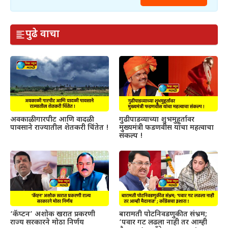
पुढे वाचा
अवकाळी गारपीट आणि वादळी
गुढीपाडव्याच्या शुभमुहूर्तावर
पावसाने राज्यातील शेतकरी चिंतेत !
मुख्यमंत्री फडणवीस यांचा महत्वाचा
संकल्प !
‘कॅप्टन’ अशोक खरात प्रकरणी
बारामती पोटनिवडणुकीत संभ्रम;
राज्य सरकारने मोठा निर्णय
‘पवार गट लढला नाही तर आम्ही