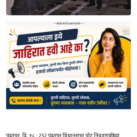
---Advertisement---
पंढरपूर, दि. १८ : 252 पंढरपूर विधानसभा पोट निवडणूकीच्या