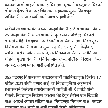
कामकाजाची पाहणी प्रधान सचिव तथा मुख्य निवडणूक अधिकारी
श्रीकांत देशपांडे व उपसचिव तथा सहाय्यक मुख्य निवडणूक
अधिकारी अ.ना.वळवी यांनी आज पाहणी केली.
यावेळी त्यांच्यासमवेत अप्पर जिल्हाधिकारी संजीव जाधव, निवासी
उपजिल्हाधिकारी भारत वाघमारे, पुनर्वसन उपजिल्हाधिकारी
श्रीमती मोहिनी चव्हाण, उपविभागीय अधिकारी तथा निवडणूक
निर्णय अधिकारी गजानन गुरव, तहसिलदार सुशिल बेल्हेकर,
स्वप्निल मरोड, जीवन बनसोडे, गटविकास अधिकारी रवीकिरण
घोडके, मुख्याधिकारी अनिकेत मानोरकर, पोलीस निरिक्षक किरण
अवचर, अरुण पवार आदी उपस्थित होते.
252 पंढरपूर विधानसभा मतदारसंघाची पोटनिवडणूक दिनांक 17
एप्रिल 2021 रोजी होणार आहे. या निवडणुकीच्या अनुषंगाने
प्रशासनाने केलेल्या तयारीबाबतची माहिती श्री. देशपांडे यांनी
घेतली. निवडणूक नियंत्रण कक्षास भेट देवून तेथील एक खिडकी
कक्ष, आदर्श आचार संहिता कक्ष, निवडणूक नियंत्रण कक्ष, मतदार
सहाय्यता कक्ष आदी कक्षाची पाहणी केली. कोरोनाच्या