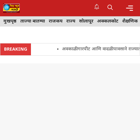
Skip
to
content
Me
मुखपृष्ठ
ताज्या बातम्या
राजकीय
राज्य
सोलापूर
अक्कलकोट
शैक्षणिक
अवकाळी गारपीट आणि वादळी पावसाने राज्यातील शेत
BREAKING