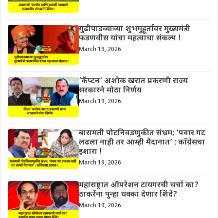
गुढीपाडव्याच्या शुभमुहूर्तावर मुख्यमंत्री
फडणवीस यांचा महत्वाचा संकल्प !
March 19, 2026
‘कॅप्टन’ अशोक खरात प्रकरणी राज्य
सरकारने मोठा निर्णय
March 19, 2026
बारामती पोटनिवडणुकीत संभ्रम; ‘पवार गट
लढला नाही तर आम्ही मैदानात’ ; काँग्रेसचा
इशारा !
March 19, 2026
महाराष्ट्रात ऑपरेशन टायगरची चर्चा का?
ठाकरेंना पुन्हा धक्का देणार शिंदे?
March 19, 2026