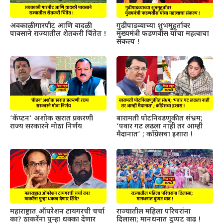
अवकाळी गारपीट आणि वादळी
गुढीपाडव्याच्या शुभमुहूर्तावर
पावसाने राज्यातील शेतकरी चिंतेत !
मुख्यमंत्री फडणवीस यांचा महत्वाचा
संकल्प !
‘कॅप्टन’ अशोक खरात प्रकरणी
बारामती पोटनिवडणुकीत संभ्रम;
राज्य सरकारने मोठा निर्णय
‘पवार गट लढला नाही तर आम्ही
मैदानात’ ; काँग्रेसचा इशारा !
महाराष्ट्रात ऑपरेशन टायगरची चर्चा
राज्यातील महिला परिचरांना
का? ठाकरेंना पुन्हा धक्का देणार
दिलासा; मानधनात दुप्पट वाढ !