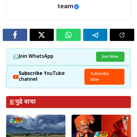
team
Join WhatsApp
Join Now
Subscribe
YouTube
Subscribe
channel
Now
पुढे वाचा