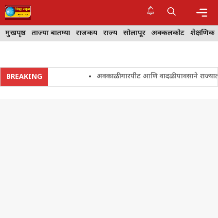
Skip
to
content
Me
मुखपृष्ठ
ताज्या बातम्या
राजकीय
राज्य
सोलापूर
अक्कलकोट
शैक्षणिक
अवकाळी गारपीट आणि वादळी पावसाने राज्यातील शे
BREAKING