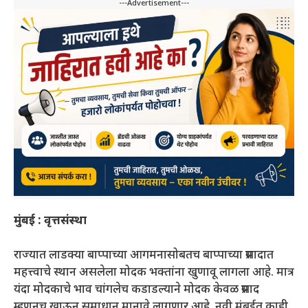
---Advertisement---
मुंबई : वृत्तसंस्था
राज्यात लाडक्या बाप्पाच्या आगमनासोबतच बाप्पाच्या प्रसादात
महत्त्वाचे स्थान असलेला मोदक भक्तांना खुणावू लागला आहे. मात्र
यंदा मोदकाचे भाव चांगलेच कडाडल्याने मोदक केवळ प्रसाद
म्हणूनच खाऊन समाधान मानावे लागणार आहे. नवी मुंबईत काही