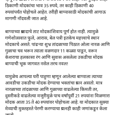
ठिकाणी मोदकांचा भाव 35 रुपये, तर काही ठिकाणी 40
रुपयांपर्यंत पोहोचले आहेत. तरीही बाप्पासाठी मोदकांची आगाऊ
मागणी नोंदवली जात आहे.
बाप्पाच्या प्रसादाचे ताट मोदकांशिवाय पूर्ण होत नाही. त्यामुळे
गणेशोत्सवात फुले, आरास, बेल पत्री इतकेच महत्त्वाचे स्थान
मोदकाचे असते. पांढर्‍या शुभ्र तांदळाच्या पिठात ओला नारळ आणि
गुळाचा चव भरून त्याला वळणदार 11 कळ्या पाडून, वरून
केशराचा हलकासा रंग आणि सुवास असलेला उकडीचा मोदक
बाप्पाची भूक जागवत नसेल तरच नवल!
यामुळेच आपल्या घरी पाहुणा म्हणून आलेल्या बाप्पाला त्याच्या
आवडीचा उकडीचा मोदक देण्याचा भक्तांचा प्रयत्न असतो. मात्र
नारळाच्या तांदळाच्या आणि गुळाच्या वाढलेल्या किमती तर,
दुसरीकडे वाढलेल्या मजुरीमुळे पाच वर्षांपूर्वी 21 रुपयांना मिळणारा
मोदक आता 35 ते 40 रुपयांवर पोहोचला आहे. या मोदकात सुक्या
मेव्याची मुक्तहस्ते पेरणी करण्याचा प्रयत्नही काही जणांकडून केला