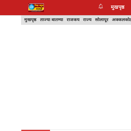
Skip
मुखपृष्ठ
to
content
मुखपृष्ठ
ताज्या बातम्या
राजकीय
राज्य
सोलापूर
अक्कलको