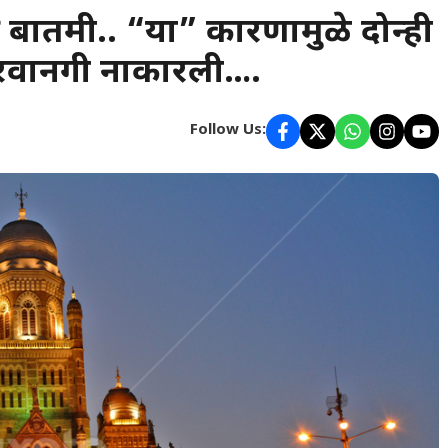
ी बातमी.. “या” कारणामुळे दोन्ही
 परवानगी नाकारली….
Follow Us: