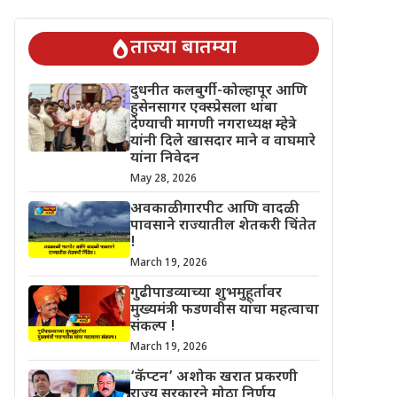
िंतेत !
गुढीपाडव्याच्या शुभमुहूर्तावर मुख्यमंत्री फडणवीस यांचा महत्वाचा स
ताज्या बातम्या
दुधनीत कलबुर्गी-कोल्हापूर आणि
हुसेनसागर एक्स्प्रेसला थांबा
देण्याची मागणी नगराध्यक्ष म्हेत्रे
यांनी दिले खासदार माने व वाघमारे
यांना निवेदन
May 28, 2026
अवकाळी गारपीट आणि वादळी
पावसाने राज्यातील शेतकरी चिंतेत
!
March 19, 2026
गुढीपाडव्याच्या शुभमुहूर्तावर
मुख्यमंत्री फडणवीस यांचा महत्वाचा
संकल्प !
March 19, 2026
‘कॅप्टन’ अशोक खरात प्रकरणी
राज्य सरकारने मोठा निर्णय