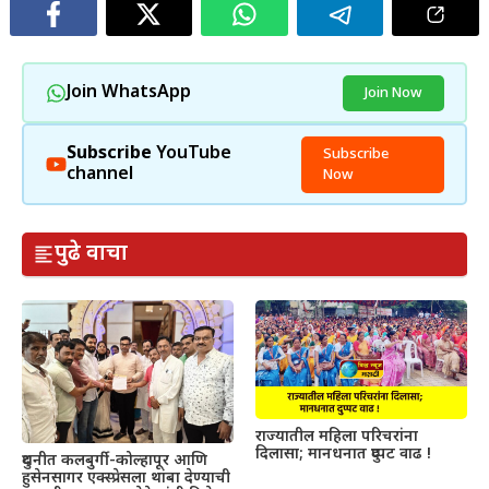
Join WhatsApp
Join Now
Subscribe
YouTube
Subscribe
channel
Now
पुढे वाचा
राज्यातील महिला परिचरांना
दिलासा; मानधनात दुप्पट वाढ !
दुधनीत कलबुर्गी-कोल्हापूर आणि
हुसेनसागर एक्स्प्रेसला थांबा देण्याची