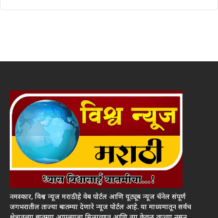
नमस्कार, विश्व न्यूज मराठी हे वेब पोर्टल आणि यूट्यूब न्यूज चॅनेल संपूर्ण
जगभरातील ताज्या बातम्या देणारे न्यूज पोर्टल आहे. या माध्यमातून सर्वच
क्षेत्रातल्या बातम्या आपल्याला मिळाव्यात आणि त्या केवळ ताज्या नसून