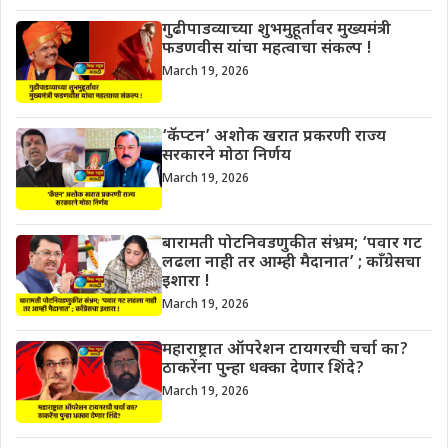
गुढीपाडव्याच्या शुभमुहूर्तावर मुख्यमंत्री
फडणवीस यांचा महत्वाचा संकल्प !
March 19, 2026
‘कॅप्टन’ अशोक खरात प्रकरणी राज्य
सरकारने मोठा निर्णय
March 19, 2026
बारामती पोटनिवडणुकीत संभ्रम; ‘पवार गट
लढला नाही तर आम्ही मैदानात’ ; काँग्रेसचा
इशारा !
March 19, 2026
महाराष्ट्रात ऑपरेशन टायगरची चर्चा का?
ठाकरेंना पुन्हा धक्का देणार शिंदे?
March 19, 2026