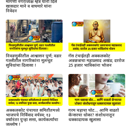
मागणी नगराध्यक्ष म्हेत्रे यांनी दिले
खासदार माने व वाघमारे यांना
निवेदन
निवडणुकीतील आश्वासन पूर्ण; वडार
गॅस टंचाईतही अक्कलकोट
गल्लीतील नागरिकांना मूलभूत
अन्नछत्राचा महाप्रसाद अखंड; दररोज
सुविधांचा दिलासा !
25 हजार भाविकांना भोजन
अक्कलकोट पंचायत समितीतमध्ये
गरम चहाचा घोट… आणि वाढतो
भाजपचे निर्विवाद वर्चस्व; १३
कॅन्सरचा धोका? संशोधनातून
वर्षांनंतर पुन्हा सत्ता, कार्यकर्त्यांचा
धक्कादायक खुलासा
जल्लोष !