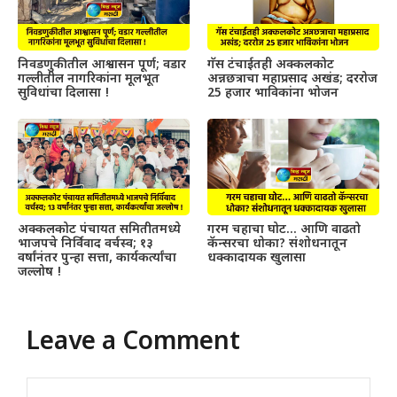
निवडणुकीतील आश्वासन पूर्ण; वडार
गॅस टंचाईतही अक्कलकोट
गल्लीतील नागरिकांना मूलभूत
अन्नछत्राचा महाप्रसाद अखंड; दररोज
सुविधांचा दिलासा !
25 हजार भाविकांना भोजन
अक्कलकोट पंचायत समितीतमध्ये
गरम चहाचा घोट… आणि वाढतो
भाजपचे निर्विवाद वर्चस्व; १३
कॅन्सरचा धोका? संशोधनातून
वर्षांनंतर पुन्हा सत्ता, कार्यकर्त्यांचा
धक्कादायक खुलासा
जल्लोष !
Leave a Comment
Comment