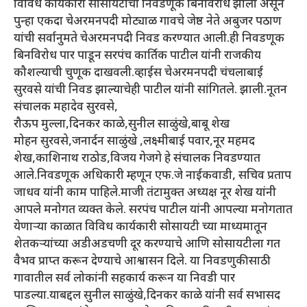
विविध कार्यकारी सोसायटीची निवडणूक बिनविरोध झाली असून
पुन्हा एकदा चेअरमनपदी मोट्याळ गावचे जेष्ठ नेते अबुजर पठाण
यांची सर्वानुमते चेअरमनपदी निवड करण्यात आली.ही निवडणूक
बिनविरोध पार पाडून सरपंच कार्तिक पाटील यांनी राजकीय
कौशल्याची चुणूक दाखवली.व्हाईस चेअरमनपदी चंचलाबाई
सुरवसे यांची निवड झाल्याचेही पाटील यांनी सांगितले. झाली.नूतन
संचालक महादेव सुरवसे,
रौऊप मुल्ला,दिनकर काळे,सुनील साळुंखे,बाबू शेख
मोहन सुरवसे,जनार्दन साळुंखे ,लक्ष्मीबाई पवार,नूर महमद
शेख,काशिनाथ राठोड,विजय गेजगे हे संचालक निवडण्यात
आले.निवडणूक अधिकारी म्हणून एफ.जे नाईकवाडी, सचिव प्रताप
जाधव यांनी काम पाहिले.माजी तंटामुक्त अध्यक्ष नूर शेख यांनी
आपले मनोगत व्यक्त केले. सरपंच पाटील यांनी आपल्या मनोगतात
येणाऱ्या काळात विविध कार्यकारी सोसायटी च्या माध्यमातून
शेतकऱ्यांच्या अडीअडचणी दूर करण्याचे आणि सोसायटीला गत
वैभव प्राप्त करून देण्याचे आश्वासन दिले. या निवडणुकीसाठी
गावातील सर्व लोकांनी सहकार्य करून या निवडी पार
पाडल्या.याबद्दल सुनील साळुंखे,दिनकर काळे यांनी सर्व सभासद