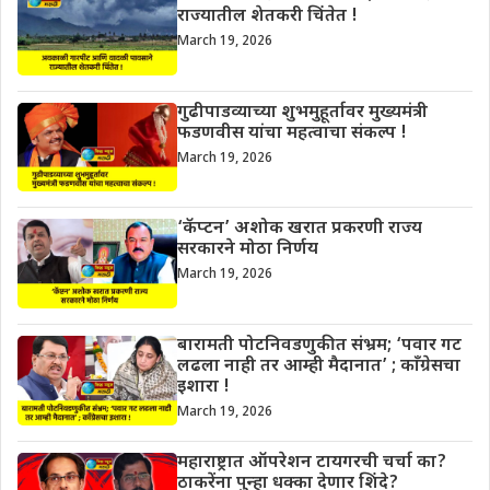
राज्यातील शेतकरी चिंतेत !
March 19, 2026
गुढीपाडव्याच्या शुभमुहूर्तावर मुख्यमंत्री
फडणवीस यांचा महत्वाचा संकल्प !
March 19, 2026
‘कॅप्टन’ अशोक खरात प्रकरणी राज्य
सरकारने मोठा निर्णय
March 19, 2026
बारामती पोटनिवडणुकीत संभ्रम; ‘पवार गट
लढला नाही तर आम्ही मैदानात’ ; काँग्रेसचा
इशारा !
March 19, 2026
महाराष्ट्रात ऑपरेशन टायगरची चर्चा का?
ठाकरेंना पुन्हा धक्का देणार शिंदे?