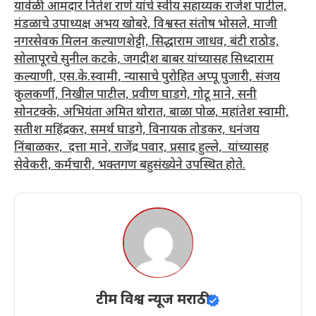
यावेळी आमदार नितेश राणे यांचे स्वीय सहाय्यक राजेश पाटील,
मंडळाचे उपाध्यक्ष अभय खोबरे, विश्वस्त संतोष भोसले, माजी
नगरसेवक मिलन कल्याणशेट्टी, सिद्धाराम जाधव, बंटी राठोड,
सोलापूरचे सुनील कटके, जगदीश बाबर यांच्यासह सिध्दाराम
कल्याणी, एस.के.स्वामी, न्यासाचे पुरोहित अप्पू पुजारी, संजय
कुलकर्णी, निखील पाटील, प्रवीण घाडगे, गोटू माने, सनी
सोनटक्के, अभियंता अमित थोरात, बाळा पोळ, महांतेश स्वामी,
सतीश महिंद्रकर, समर्थ घाडगे, विनायक तोडकर, धनंजय
निंबाळकर, दत्ता माने, राजेंद्र पवार, प्रसाद हुल्ले, यांच्यासह
सेवेकरी, कर्मचारी, भक्तगण बहुसंख्येने उपस्थित होते.
टीम विश्व न्यूज मराठी