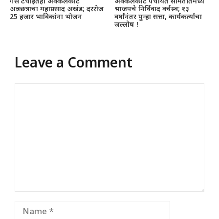
गॅस टंचाईतही अक्कलकोट
अक्कलकोट पंचायत समितीतमध्ये
अन्नछत्राचा महाप्रसाद अखंड; दररोज
भाजपचे निर्विवाद वर्चस्व; १३
25 हजार भाविकांना भोजन
वर्षांनंतर पुन्हा सत्ता, कार्यकर्त्यांचा
जल्लोष !
Leave a Comment
Comment
Name