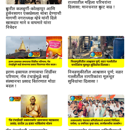
राज्यातील महिला परिचरांना
दिलासा; मानधनात दुप्पट वाढ !
दुधनीत कलबुर्गी-कोल्हापूर आणि
हुसेनसागर एक्स्प्रेसला थांबा देण्याची
मागणी नगराध्यक्ष म्हेत्रे यांनी दिले
खासदार माने व वाघमारे यांना
निवेदन
इराण-इस्रायल तणावाचा शिर्डीवर
निवडणुकीतील आश्वासन पूर्ण; वडार
परिणाम; गॅस टंचाईमुळे साई
गल्लीतील नागरिकांना मूलभूत
संस्थानचा प्रसाद वितरणात मोठा
सुविधांचा दिलासा !
बदल !