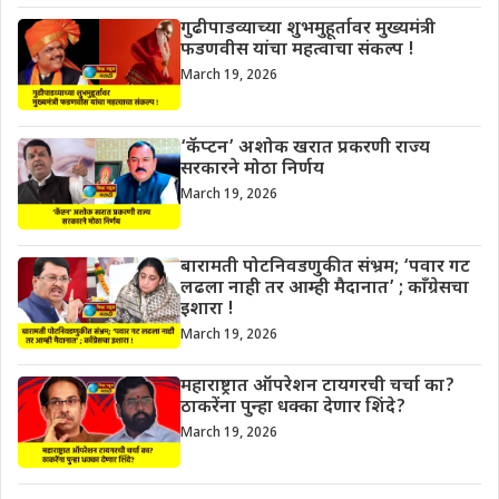
गुढीपाडव्याच्या शुभमुहूर्तावर मुख्यमंत्री
फडणवीस यांचा महत्वाचा संकल्प !
March 19, 2026
‘कॅप्टन’ अशोक खरात प्रकरणी राज्य
सरकारने मोठा निर्णय
March 19, 2026
बारामती पोटनिवडणुकीत संभ्रम; ‘पवार गट
लढला नाही तर आम्ही मैदानात’ ; काँग्रेसचा
इशारा !
March 19, 2026
महाराष्ट्रात ऑपरेशन टायगरची चर्चा का?
ठाकरेंना पुन्हा धक्का देणार शिंदे?
March 19, 2026