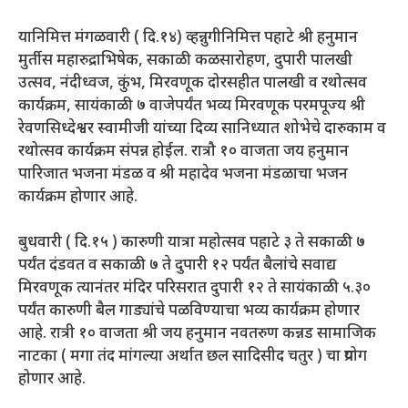
यानिमित्त मंगळवारी ( दि.१४) व्हन्नुगीनिमित्त पहाटे श्री हनुमान
मुर्तीस महारुद्राभिषेक, सकाळी कळसारोहण, दुपारी पालखी
उत्सव, नंदीध्वज, कुंभ, मिरवणूक दोरसहीत पालखी व रथोत्सव
कार्यक्रम, सायंकाळी ७ वाजेपर्यंत भव्य मिरवणूक परमपूज्य श्री
रेवणसिध्देश्वर स्वामीजी यांच्या दिव्य सानिध्यात शोभेचे दारुकाम व
रथोत्सव कार्यक्रम संपन्न होईल. रात्रौ १० वाजता जय हनुमान
पारिजात भजना मंडळ व श्री महादेव भजना मंडळाचा भजन
कार्यक्रम होणार आहे.
बुधवारी ( दि.१५ ) कारुणी यात्रा महोत्सव पहाटे ३ ते सकाळी ७
पर्यंत दंडवत व सकाळी ७ ते दुपारी १२ पर्यंत बैलांचे सवाद्य
मिरवणूक त्यानंतर मंदिर परिसरात दुपारी १२ ते सायंकाळी ५.३०
पर्यंत कारुणी बैल गाड्यांचे पळविण्याचा भव्य कार्यक्रम होणार
आहे. रात्री १० वाजता श्री जय हनुमान नवतरुण कन्नड सामाजिक
नाटका ( मगा तंद मांगल्या अर्थात छल सादिसीद चतुर ) चा प्रयोग
होणार आहे.