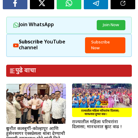
Join WhatsApp
Join Now
Subscribe
YouTube
Subscribe
channel
Now
पुढे वाचा
राज्यातील महिला परिचरांना
दिलासा; मानधनात दुप्पट वाढ !
दुधनीत कलबुर्गी-कोल्हापूर आणि
हुसेनसागर एक्स्प्रेसला थांबा देण्याची