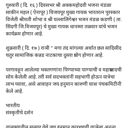
गुरुवारी ( दि. १६ ) दिवसभर श्री अक्कमहोदवी भजना मंडळा
साकीन महल ( ऐनापूर ) विजयपूर मुख्य गायक भारतरत्न पुरस्कार
विजेती श्रीमती शोभा व श्री यल्लालिंगेश्वर भजन मंडळ कडणी ( ता.
सिंदगी जि.विजयपूर) चे मुख्य गायक धानम्मा तळवार यांचे भजन
कार्यक्रम होणार आहे.
शुक्रवारी ( दि. १७ ) राञी ” मगा तंद मांगल्या अर्थात छल सादिसीद
चतुर सामाजिक कन्नड नाटकाचा दुसरा प्रयोग होणार आहे.
परगावहून आलेल्या भक्तगणांना पिण्याच्या पाण्याची व महाप्रसादची
सोय केलेली आहे. तरी सर्व सदभक्तांनी सहभागी होऊन यात्रेचा
लाभ घ्यावा, असे आवाहन जय हनुमान कारुणी यात्रा पंचकमिटीनी
केले आहे.
भारतीय
संस्कृतीचे दर्शन
तालुक्यातील सलगर येथे जय हनुमान कारहुणवी याञेला अनन्य