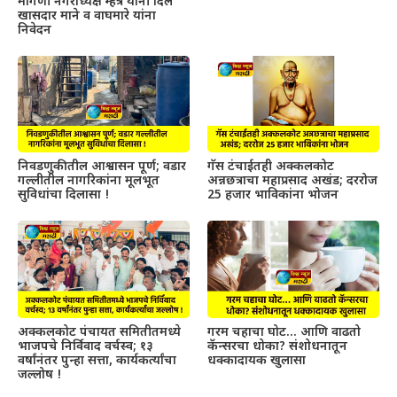
मागणी नगराध्यक्ष म्हेत्रे यांनी दिले
खासदार माने व वाघमारे यांना
निवेदन
निवडणुकीतील आश्वासन पूर्ण; वडार
गॅस टंचाईतही अक्कलकोट
गल्लीतील नागरिकांना मूलभूत
अन्नछत्राचा महाप्रसाद अखंड; दररोज
सुविधांचा दिलासा !
25 हजार भाविकांना भोजन
अक्कलकोट पंचायत समितीतमध्ये
गरम चहाचा घोट… आणि वाढतो
भाजपचे निर्विवाद वर्चस्व; १३
कॅन्सरचा धोका? संशोधनातून
वर्षांनंतर पुन्हा सत्ता, कार्यकर्त्यांचा
धक्कादायक खुलासा
जल्लोष !