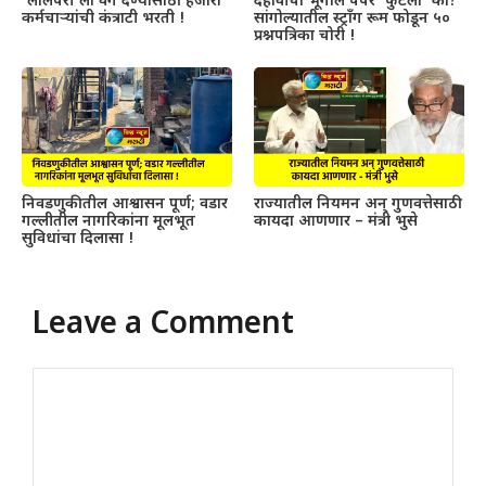
‘लालपरी’ला वेग देण्यासाठी हजारो
दहावीचा भूगोल पेपर ‘फुटला’ का?
कर्मचाऱ्यांची कंत्राटी भरती !
सांगोल्यातील स्ट्राँग रूम फोडून ५०
प्रश्नपत्रिका चोरी !
निवडणुकीतील आश्वासन पूर्ण; वडार
राज्यातील नियमन अन् गुणवत्तेसाठी
गल्लीतील नागरिकांना मूलभूत
कायदा आणणार – मंत्री भुसे
सुविधांचा दिलासा !
Leave a Comment
Comment