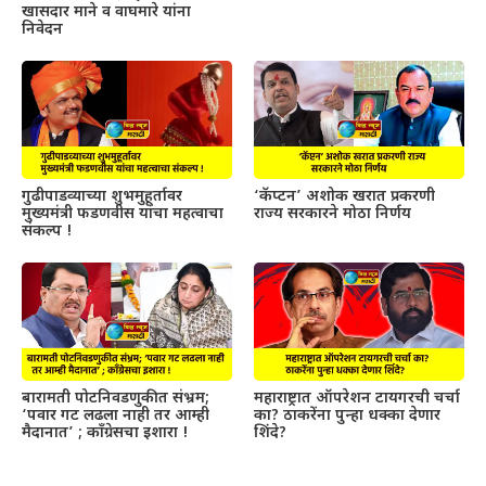
खासदार माने व वाघमारे यांना
निवेदन
गुढीपाडव्याच्या शुभमुहूर्तावर
‘कॅप्टन’ अशोक खरात प्रकरणी
मुख्यमंत्री फडणवीस यांचा महत्वाचा
राज्य सरकारने मोठा निर्णय
संकल्प !
बारामती पोटनिवडणुकीत संभ्रम;
महाराष्ट्रात ऑपरेशन टायगरची चर्चा
‘पवार गट लढला नाही तर आम्ही
का? ठाकरेंना पुन्हा धक्का देणार
मैदानात’ ; काँग्रेसचा इशारा !
शिंदे?