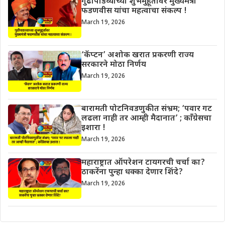
गुढीपाडव्याच्या शुभमुहूर्तावर मुख्यमंत्री
फडणवीस यांचा महत्वाचा संकल्प !
March 19, 2026
‘कॅप्टन’ अशोक खरात प्रकरणी राज्य
सरकारने मोठा निर्णय
March 19, 2026
बारामती पोटनिवडणुकीत संभ्रम; ‘पवार गट
लढला नाही तर आम्ही मैदानात’ ; काँग्रेसचा
इशारा !
March 19, 2026
महाराष्ट्रात ऑपरेशन टायगरची चर्चा का?
ठाकरेंना पुन्हा धक्का देणार शिंदे?
March 19, 2026