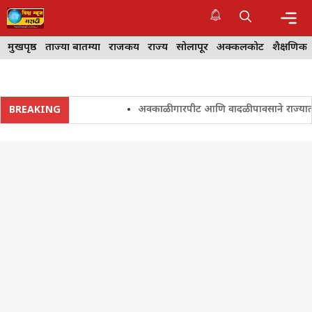
Skip
to
content
Me
मुखपृष्ठ
ताज्या बातम्या
राजकीय
राज्य
सोलापूर
अक्कलकोट
शैक्षणिक
अवकाळी गारपीट आणि वादळी पावसाने राज्यातील शे
BREAKING