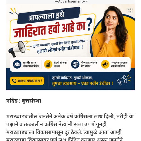
---Advertisement---
नांदेड : वृत्तसंस्था
मराठवाड्यातील जनतेने अनेक वर्षे काँग्रेसला साथ दिली, तरीही या
पक्षाने व तत्कालीन काँग्रेस नेत्यांनी सत्ता उपभोगूनही
मराठवाड्याला विकासापासून दूर ठेवले. त्यामुळे आता आम्ही
मराठवाडा विकासावर पूर्ण लक्ष केंद्रित करणार असून जनतेने