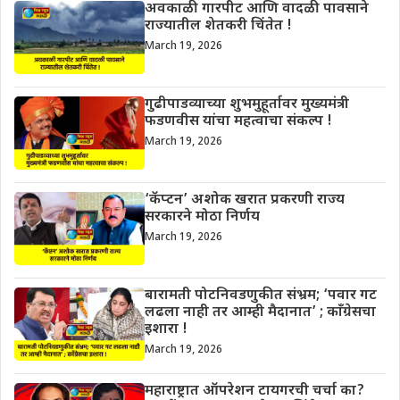
अवकाळी गारपीट आणि वादळी पावसाने
राज्यातील शेतकरी चिंतेत !
March 19, 2026
गुढीपाडव्याच्या शुभमुहूर्तावर मुख्यमंत्री
फडणवीस यांचा महत्वाचा संकल्प !
March 19, 2026
‘कॅप्टन’ अशोक खरात प्रकरणी राज्य
सरकारने मोठा निर्णय
March 19, 2026
बारामती पोटनिवडणुकीत संभ्रम; ‘पवार गट
लढला नाही तर आम्ही मैदानात’ ; काँग्रेसचा
इशारा !
March 19, 2026
महाराष्ट्रात ऑपरेशन टायगरची चर्चा का?