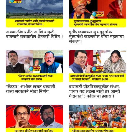
अवकाळी गारपीट आणि वादळी
गुढीपाडव्याच्या शुभमुहूर्तावर
पावसाने राज्यातील शेतकरी चिंतेत !
मुख्यमंत्री फडणवीस यांचा महत्वाचा
संकल्प !
‘कॅप्टन’ अशोक खरात प्रकरणी
बारामती पोटनिवडणुकीत संभ्रम;
राज्य सरकारने मोठा निर्णय
‘पवार गट लढला नाही तर आम्ही
मैदानात’ ; काँग्रेसचा इशारा !