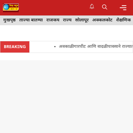
Skip
to
content
Me
मुखपृष्ठ
ताज्या बातम्या
राजकीय
राज्य
सोलापूर
अक्कलकोट
शैक्षणिक
अवकाळी गारपीट आणि वादळी पावसाने राज्यातील शेत
BREAKING