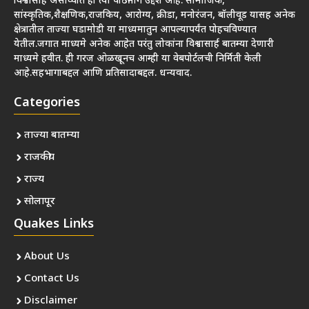
विश्वासार्ह असाव्यात हा त्या पाठीमागे उद्देश आहे. सामाजिक,
सांस्कृतिक,शैक्षणिक,राजकिय, आरोग्य, क्रीडा, मनोरंजन, बॉलीवूड यासह अनेक
क्षेत्रातील ताज्या घडामोडी या माध्यमातुन आपल्यापर्यंत पोहचविण्यात
येतील.जगात माध्यमे अनेक आहेत परंतु लोकांना विश्वासार्ह बातम्या देणारी
माध्यमे हवीत. ही गरज ओळखूनच आम्ही या वेबपोर्टलची निर्मिती केली
आहे.सहभागाबद्दल आणि प्रतिसादाबद्दल. धन्यवाद.
Categories
ताज्या बातम्या
राजकीय
राज्य
सोलापूर
Quakes Links
About Us
Contact Us
Disclaimer