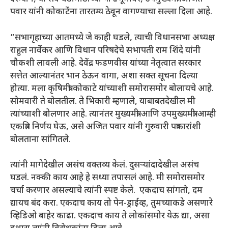
पवार यांनी कोकाटेंना तारतम्य ठेवून वागण्याचा सल्ला दिला आहे.
”सभागृहाच्या आतमध्ये जे काही घडले, त्याची विधानसभा अध्यक्ष
राहुल नार्वेकर आणि विधान परिषदेचे सभापती राम शिंदे यांनी
चौकशी लावली आहे. देवेंद्र फडणवीस यांच्या नेतृत्वात सरकार
सत्तेत आल्यानंतर भान ठेऊन वागा, अशा सक्त सूचना दिल्या
होत्या. मला कृषिमंत्री कोकाटे यांच्याशी समोरासमोर बोलायचे आहे.
सोमवारी ते बोलतील. ते भिकारी म्हणाले, याबाबतदेखील मी
त्यांच्याशी बोलणार आहे. त्यानंतर मुख्यमंत्री आणि उपमुख्यमंत्री आम्ही
एकत्रित निर्णय घेऊ, असे अजित पवार यांनी गुरुवारी पत्रकारांशी
बोलताना सांगितले.
त्यांनी मागेदेखील असंच वक्तव्य केलं. दुसऱ्यांदादेखील असंच
घडलं. नक्की काय आहे हे सध्या तपासलं आहे. मी समोरासमोर
चर्चा करणार असल्याचे त्यांनी स्पष्ट केले. एकदाच सांगतो, दम
द्यायच बंद करा. एकदाच काय तो पेन-ड्राईव्ह, तुमच्याकडे असणारे
व्हिडिओ बाहेर काढा. एकदाच काय ते लोकांसमोर येऊ द्या, असा