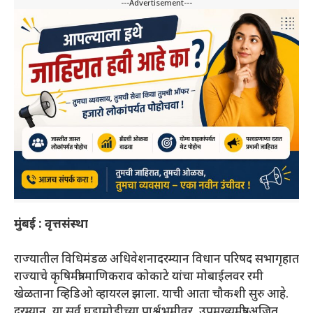
---Advertisement---
मुंबई : वृत्तसंस्था
राज्यातील विधिमंडळ अधिवेशनादरम्यान विधान परिषद सभागृहात
राज्याचे कृषिमंत्री माणिकराव कोकाटे यांचा मोबाईलवर रमी
खेळताना व्हिडिओ व्हायरल झाला. याची आता चौकशी सुरु आहे.
दरम्यान, या सर्व घडामोडीच्या पार्श्वभूमीवर, उपमुख्यमंत्री अजित