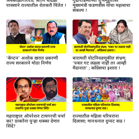
अवकाळी गारपीट आणि वादळी
गुढीपाडव्याच्या शुभमुहूर्तावर
पावसाने राज्यातील शेतकरी चिंतेत !
मुख्यमंत्री फडणवीस यांचा महत्वाचा
संकल्प !
‘कॅप्टन’ अशोक खरात प्रकरणी
बारामती पोटनिवडणुकीत संभ्रम;
राज्य सरकारने मोठा निर्णय
‘पवार गट लढला नाही तर आम्ही
मैदानात’ ; काँग्रेसचा इशारा !
महाराष्ट्रात ऑपरेशन टायगरची चर्चा
राज्यातील महिला परिचरांना
का? ठाकरेंना पुन्हा धक्का देणार
दिलासा; मानधनात दुप्पट वाढ !
शिंदे?