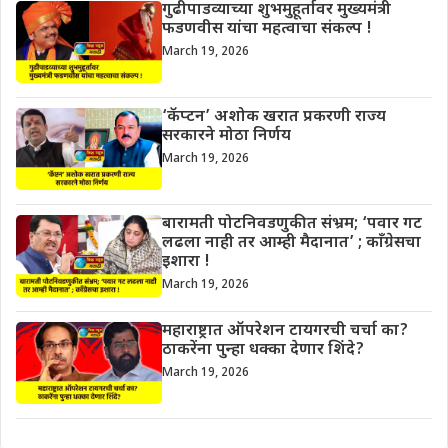
गुढीपाडव्याच्या शुभमुहूर्तावर मुख्यमंत्री
फडणवीस यांचा महत्वाचा संकल्प !
March 19, 2026
‘कॅप्टन’ अशोक खरात प्रकरणी राज्य
सरकारने मोठा निर्णय
March 19, 2026
बारामती पोटनिवडणुकीत संभ्रम; ‘पवार गट
लढला नाही तर आम्ही मैदानात’ ; काँग्रेसचा
इशारा !
March 19, 2026
महाराष्ट्रात ऑपरेशन टायगरची चर्चा का?
ठाकरेंना पुन्हा धक्का देणार शिंदे?
March 19, 2026