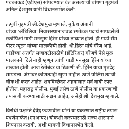
पथकाकडे (एटीएस) सोपवण्यात येत असल्याची घोषणा गृहमंत्री
अनिल देशमुख यांनी विधानसभेत केली.
तत्पूर्वी गृहमंत्री श्री.देशमुख म्हणाले, मुकेश अंबानी
यांच्या ‘अँटिलिया’ निवासस्थानाजवळ स्फोटक पदार्थ सापडलेली
स्कॉर्पिओ गाडी मनसुख हिरेन यांच्या ताब्यात होती. ही गाडी सॅम
पीटर न्यूटन यांच्या मालकीची होती. श्री.हिरेन यांचे गॅरेज आहे.
गाडीच्या अंतर्गत सजावटीसाठीचे (इंटिरिअर) गॅरेजचे पैसे मूळ
मालकाने दिले नाही म्हणून त्यांची गाडी मनसुख हिरेन यांच्या
ताब्यात होती. आज रेतीबंदर या ठिकणी श्री. हिरेन यांचा मृतदेह
सापडला. अंगावर कोणत्याही खुणा नाहीत. ठाणे पोलिस त्याची
चौकशी करत आहेत. शवविच्छेदन अहवालात सर्व बाबी स्पष्ट
होतील. महाराष्ट्र पोलीस, मुंबई तसेच ठाणे पोलीस या प्रकरणाची
तपासणी करण्यासाठी सक्षम आहेत, असेही श्री. देशमुख म्हणाले.
विरोधी पक्षनेते देवेंद्र फडणवीस यांनी या प्रकरणात राष्ट्रीय तपास
यंत्रणेमार्फत (एनआयए) चौकशी करण्यासाठी राज्य शासनाने
शिफारस करावी, अशी मागणी विधानसभेत केली.