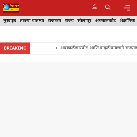
Skip
to
content
Me
मुखपृष्ठ
ताज्या बातम्या
राजकीय
राज्य
सोलापूर
अक्कलकोट
शैक्षणिक
अवकाळी गारपीट आणि वादळी पावसाने राज्यातील शेत
BREAKING