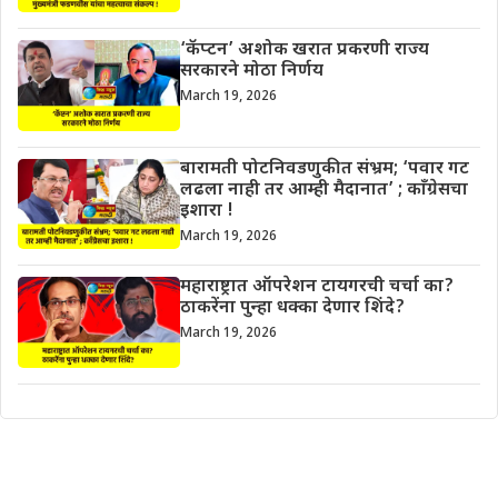
‘कॅप्टन’ अशोक खरात प्रकरणी राज्य
सरकारने मोठा निर्णय
March 19, 2026
बारामती पोटनिवडणुकीत संभ्रम; ‘पवार गट
लढला नाही तर आम्ही मैदानात’ ; काँग्रेसचा
इशारा !
March 19, 2026
महाराष्ट्रात ऑपरेशन टायगरची चर्चा का?
ठाकरेंना पुन्हा धक्का देणार शिंदे?
March 19, 2026