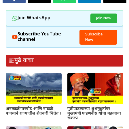
Join WhatsApp
Join Now
Subscribe
YouTube
Subscribe
channel
Now
पुढे वाचा
अवकाळी गारपीट आणि वादळी
गुढीपाडव्याच्या शुभमुहूर्तावर
पावसाने राज्यातील शेतकरी चिंतेत !
मुख्यमंत्री फडणवीस यांचा महत्वाचा
संकल्प !