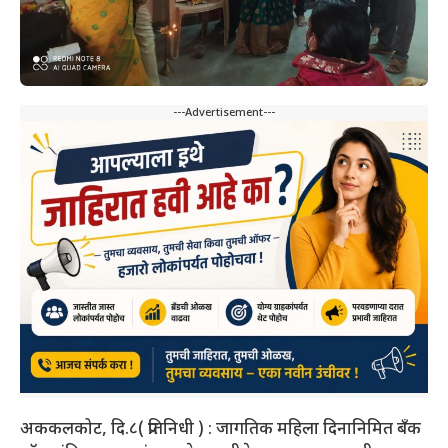
---Advertisement---
अककलकोट, दि.८( प्रतिनिधी ) : जागतिक महिला दिनानिमित बँक