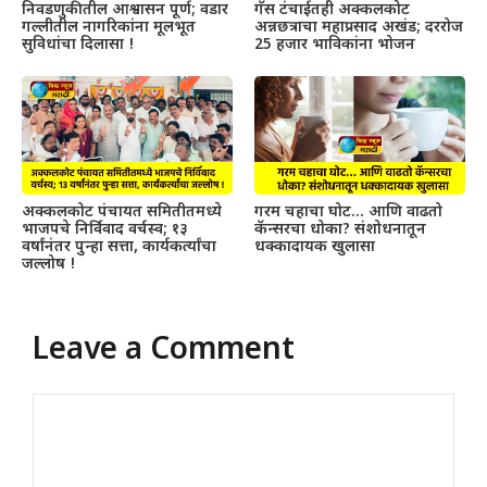
निवडणुकीतील आश्वासन पूर्ण; वडार
गॅस टंचाईतही अक्कलकोट
गल्लीतील नागरिकांना मूलभूत
अन्नछत्राचा महाप्रसाद अखंड; दररोज
सुविधांचा दिलासा !
25 हजार भाविकांना भोजन
अक्कलकोट पंचायत समितीतमध्ये
गरम चहाचा घोट… आणि वाढतो
भाजपचे निर्विवाद वर्चस्व; १३
कॅन्सरचा धोका? संशोधनातून
वर्षांनंतर पुन्हा सत्ता, कार्यकर्त्यांचा
धक्कादायक खुलासा
जल्लोष !
Leave a Comment
Comment