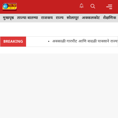
Skip
to
content
Me
मुखपृष्ठ
ताज्या बातम्या
राजकीय
राज्य
सोलापूर
अक्कलकोट
शैक्षणिक
अवकाळी गारपीट आणि वादळी पावसाने राज्यातील शे
BREAKING