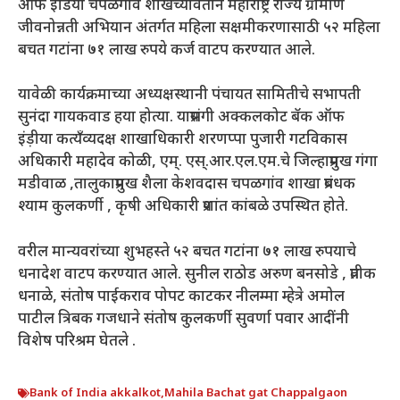
ऑफ इंडिया चपळगांव शाखेच्यावतीने महाराष्ट्र राज्य ग्रामीण
जीवनोन्नती अभियान अंतर्गत महिला सक्षमीकरणासाठी ५२ महिला
बचत गटांना ७१ लाख रुपये कर्ज वाटप करण्यात आले.
यावेळी कार्यक्रमाच्या अध्यक्षस्थानी पंचायत सामितीचे सभापती
सुनंदा गायकवाड हया होत्या. याप्रसंगी अक्कलकोट बॅक ऑफ
इंड़ीया कत्यँव्यदक्ष शाखाधिकारी शरणप्पा पुजारी गटविकास
अधिकारी महादेव कोळी, एम्. एस्.आर.एल.एम.चे जिल्हाप्रमुख गंगा
मडीवाळ ,तालुकाप्रमुख शैला केशवदास चपळगांव शाखा प्रबंधक
श्याम कुलकर्णी , कृषी अधिकारी प्रशांत कांबळे उपस्थित होते.
वरील मान्यवरांच्या शुभहस्ते ५२ बचत गटांना ७१ लाख रुपयाचे
धनादेश वाटप करण्यात आले. सुनील राठोड अरुण बनसोडे , प्रतीक
धनाळे, संतोष पाईकराव पोपट काटकर नीलम्मा म्हेत्रे अमोल
पाटील त्रिबक गजधाने संतोष कुलकर्णी सुवर्णा पवार आदींनी
विशेष परिश्रम घेतले .
Bank of India akkalkot
,
Mahila Bachat gat Chappalgaon