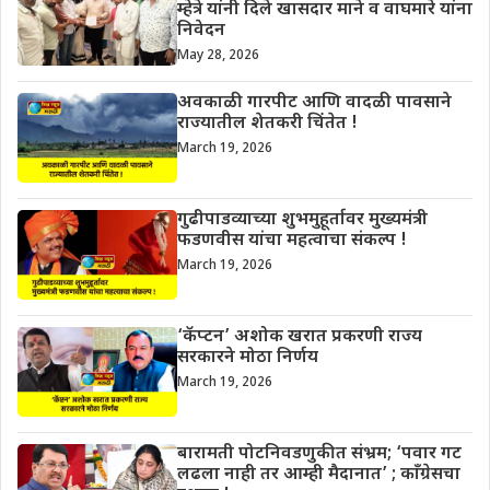
म्हेत्रे यांनी दिले खासदार माने व वाघमारे यांना
निवेदन
May 28, 2026
अवकाळी गारपीट आणि वादळी पावसाने
राज्यातील शेतकरी चिंतेत !
March 19, 2026
गुढीपाडव्याच्या शुभमुहूर्तावर मुख्यमंत्री
फडणवीस यांचा महत्वाचा संकल्प !
March 19, 2026
‘कॅप्टन’ अशोक खरात प्रकरणी राज्य
सरकारने मोठा निर्णय
March 19, 2026
बारामती पोटनिवडणुकीत संभ्रम; ‘पवार गट
लढला नाही तर आम्ही मैदानात’ ; काँग्रेसचा