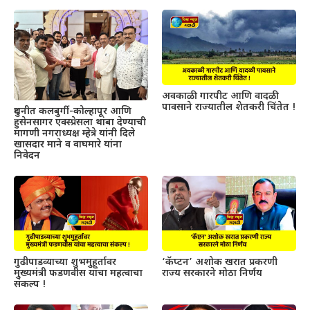
अवकाळी गारपीट आणि वादळी
पावसाने राज्यातील शेतकरी चिंतेत !
दुधनीत कलबुर्गी-कोल्हापूर आणि
हुसेनसागर एक्स्प्रेसला थांबा देण्याची
मागणी नगराध्यक्ष म्हेत्रे यांनी दिले
खासदार माने व वाघमारे यांना
निवेदन
गुढीपाडव्याच्या शुभमुहूर्तावर
‘कॅप्टन’ अशोक खरात प्रकरणी
मुख्यमंत्री फडणवीस यांचा महत्वाचा
राज्य सरकारने मोठा निर्णय
संकल्प !