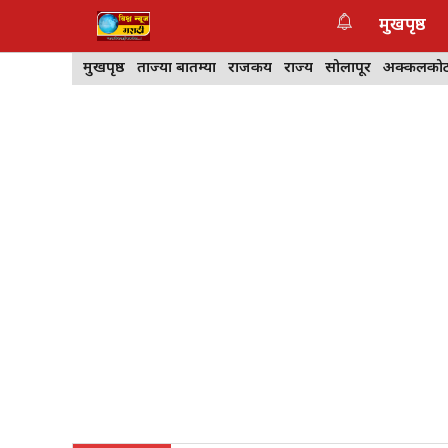
Skip
मुखपृष्ठ
to
content
मुखपृष्ठ
ताज्या बातम्या
राजकीय
राज्य
सोलापूर
अक्कलको