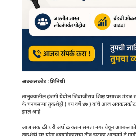
अक्कलकोट : प्रतिनिधी
तालुक्यातील हंजगी येथील जिवाजीराव शिक्षण प्रसारक मंडळ
कै चनबसप्पा तुकशेट्टी ( वय वर्षे ४७ ) यांचे आज अक्कलकोट
झाले आहे.
आज सकाळी घरी अंघोळ करुन समता नगर येथून अक्कलकोट
तुकशेट्टी सर यांना ह्रदयविकाराचा तीव्र झटका आल्याने ते 