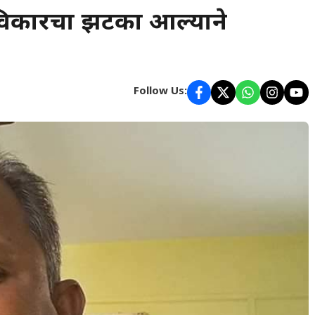
हृदयविकारचा झटका आल्याने
Follow Us: