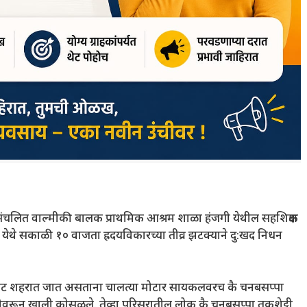
 संचलित वाल्मीकी बालक प्राथमिक आश्रम शाळा हंजगी येथील सहशिक्षक
 येथे सकाळी १० वाजता ह्रदयविकारच्या तीव्र झटक्याने दु:खद निधन
 शहरात जात असताना चालत्या मोटार सायकलवरच कै चनबसप्पा
गाडीवरून खाली कोसळले. तेव्हा परिसरातील लोक कै चनबसप्पा तुकशेट्टी