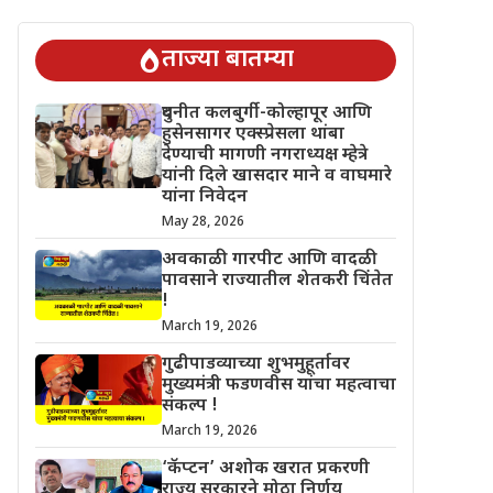
चिंतेत !
गुढीपाडव्याच्या शुभमुहूर्तावर मुख्यमंत्री फडणवीस यांचा महत्वाचा 
ताज्या बातम्या
दुधनीत कलबुर्गी-कोल्हापूर आणि
हुसेनसागर एक्स्प्रेसला थांबा
देण्याची मागणी नगराध्यक्ष म्हेत्रे
यांनी दिले खासदार माने व वाघमारे
यांना निवेदन
May 28, 2026
अवकाळी गारपीट आणि वादळी
पावसाने राज्यातील शेतकरी चिंतेत
!
March 19, 2026
गुढीपाडव्याच्या शुभमुहूर्तावर
मुख्यमंत्री फडणवीस यांचा महत्वाचा
संकल्प !
March 19, 2026
‘कॅप्टन’ अशोक खरात प्रकरणी
राज्य सरकारने मोठा निर्णय