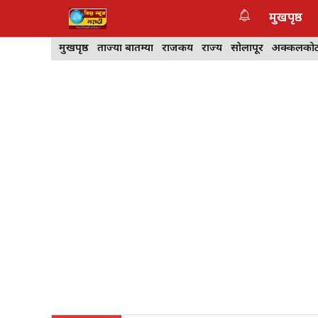
Skip
मुखपृष्ठ
to
content
मुखपृष्ठ
ताज्या बातम्या
राजकीय
राज्य
सोलापूर
अक्कलको