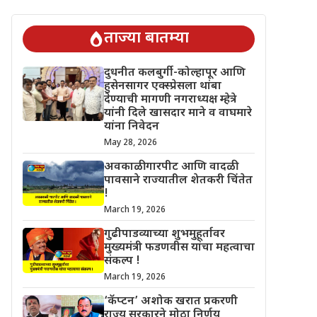
 चिंतेत !
गुढीपाडव्याच्या शुभमुहूर्तावर मुख्यमंत्री फडणवीस यांचा महत्वाचा
ताज्या बातम्या
दुधनीत कलबुर्गी-कोल्हापूर आणि
हुसेनसागर एक्स्प्रेसला थांबा
देण्याची मागणी नगराध्यक्ष म्हेत्रे
यांनी दिले खासदार माने व वाघमारे
यांना निवेदन
May 28, 2026
अवकाळी गारपीट आणि वादळी
पावसाने राज्यातील शेतकरी चिंतेत
!
March 19, 2026
गुढीपाडव्याच्या शुभमुहूर्तावर
मुख्यमंत्री फडणवीस यांचा महत्वाचा
संकल्प !
March 19, 2026
‘कॅप्टन’ अशोक खरात प्रकरणी
राज्य सरकारने मोठा निर्णय