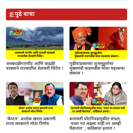
पुढे वाचा
अवकाळी गारपीट आणि वादळी
गुढीपाडव्याच्या शुभमुहूर्तावर
पावसाने राज्यातील शेतकरी चिंतेत !
मुख्यमंत्री फडणवीस यांचा महत्वाचा
संकल्प !
‘कॅप्टन’ अशोक खरात प्रकरणी
बारामती पोटनिवडणुकीत संभ्रम;
राज्य सरकारने मोठा निर्णय
‘पवार गट लढला नाही तर आम्ही
मैदानात’ ; काँग्रेसचा इशारा !