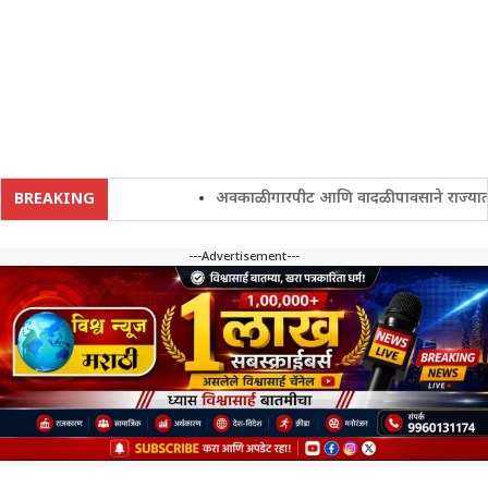
अवकाळी गारपीट आणि वादळी पावसाने राज्यातील शे
BREAKING
---Advertisement---