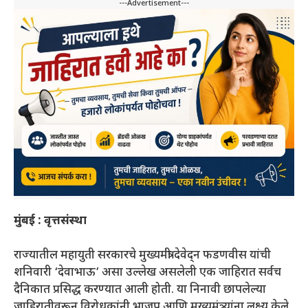
---Advertisement---
मुंबई :
वृत्तसंस्था
राज्यातील महायुती सरकारचे मुख्यमंत्री देवेद्न फडणवीस यांची
शनिवारी ‘देवाभाऊ’ असा उल्लेख असलेली एक जाहिरात सर्वच
दैनिकात प्रसिद्ध करण्यात आली होती. या निनावी छापलेल्या
जाहिरातीवरून विरोधकांनी भाजप आणि मुख्यमंत्र्यांना लक्ष्य केले.