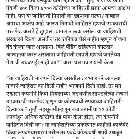
पोस्टमध्ये मंत्री बावनकुळे यांना म्हटले की, “तुम्ही रोज ४० कोटी
ऐवजी ४०० किंवा ४००० कोटीच्या जाहिराती छापा आमचा आक्षेप
नाही, पण या जाहिराती निनावी का छापल्या गेल्या? याबद्दल
आमचा आक्षेप आहे. कारण निनावी जाहिरात म्हणजे उपकाराची
परतफेड असते हे तुम्हाला चांगलं ठाऊक असेल. या जाहिराती
सरकारने दिल्या असतील तर एकीकडं पैसे नाहीत म्हणून योजना
बंद केल्या जात असताना, बिले पेंडिंग राहिल्याने कंत्राटदार
आत्महत्या करत असताना जाहिराती छापणे म्हणजे जनतेच्या
पैशाची उधळपट्टी नाही का?” असा प्रश्न पवार यांनी केला.
“या जाहिराती भाजपने दिल्या असतील तर भाजपने आपल्या
नावाने जाहिरात का दिली नाही? भाजपने दिली नाही, तर मग
एखाद्या कंपनीने किंवा मित्रपक्षाच्या अडचणीत सापडलेल्या नेत्याने
उपकाराची परतफेड म्हणून या कोट्यवधी रुपयांच्या जाहिराती
दिल्या का? तुम्ही महसूलमंत्री म्हणून ज्या कंपनीचा ९० कोटी
रुपयांहून अधिक कोटींचा दंड माफ केला होता, त्या कंपनींने
जाहिरात दिली का? या जाहिरातीच्या प्रकरणात काहीही काळेबेरं
किंवा लपवण्यासारखं नसेल तर एवढे कोट्यवधी रुपये उधळून