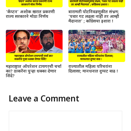
‘कॅप्टन’ अशोक खरात प्रकरणी
बारामती पोटनिवडणुकीत संभ्रम;
राज्य सरकारने मोठा निर्णय
‘पवार गट लढला नाही तर आम्ही
मैदानात’ ; काँग्रेसचा इशारा !
महाराष्ट्रात ऑपरेशन टायगरची चर्चा
राज्यातील महिला परिचरांना
का? ठाकरेंना पुन्हा धक्का देणार
दिलासा; मानधनात दुप्पट वाढ !
शिंदे?
Leave a Comment
Comment