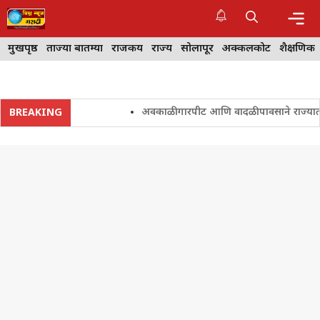
Skip
to
content
Me
मुखपृष्ठ
ताज्या बातम्या
राजकीय
राज्य
सोलापूर
अक्कलकोट
शैक्षणिक
अवकाळी गारपीट आणि वादळी पावसाने राज्यातील शे
BREAKING