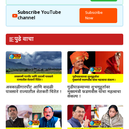
Subscribe
YouTube
Subscribe
channel
Now
पुढे वाचा
अवकाळी गारपीट आणि वादळी
गुढीपाडव्याच्या शुभमुहूर्तावर
पावसाने राज्यातील शेतकरी चिंतेत !
मुख्यमंत्री फडणवीस यांचा महत्वाचा
संकल्प !