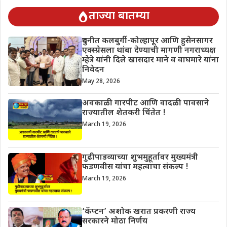
ताज्या बातम्या
दुधनीत कलबुर्गी-कोल्हापूर आणि हुसेनसागर
एक्स्प्रेसला थांबा देण्याची मागणी नगराध्यक्ष
म्हेत्रे यांनी दिले खासदार माने व वाघमारे यांना
निवेदन
May 28, 2026
अवकाळी गारपीट आणि वादळी पावसाने
राज्यातील शेतकरी चिंतेत !
March 19, 2026
गुढीपाडव्याच्या शुभमुहूर्तावर मुख्यमंत्री
फडणवीस यांचा महत्वाचा संकल्प !
March 19, 2026
‘कॅप्टन’ अशोक खरात प्रकरणी राज्य
सरकारने मोठा निर्णय