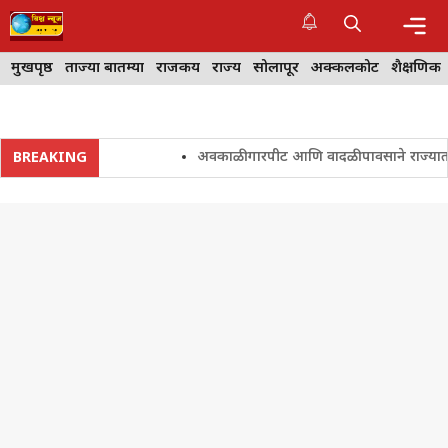
Skip
to
content
Me
मुखपृष्ठ
ताज्या बातम्या
राजकीय
राज्य
सोलापूर
अक्कलकोट
शैक्षणिक
अवकाळी गारपीट आणि वादळी पावसाने राज्यातील शेत
BREAKING