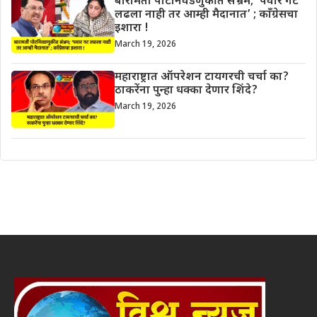
बारामती पोटनिवडणुकीत संभ्रम; ‘पवार गट
लढला नाही तर आम्ही मैदानात’ ; काँग्रेसचा
इशारा !
March 19, 2026
महाराष्ट्रात ऑपरेशन टायगरची चर्चा का?
ठाकरेंना पुन्हा धक्का देणार शिंदे?
March 19, 2026