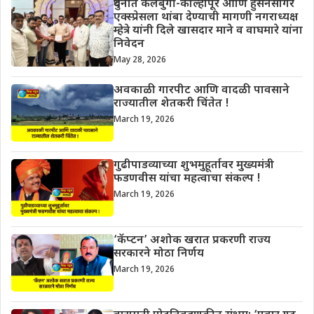
दुधनीत कलबुर्गी-कोल्हापूर आणि हुसेनसागर
एक्स्प्रेसला थांबा देण्याची मागणी नगराध्यक्ष
म्हेत्रे यांनी दिले खासदार माने व वाघमारे यांना
निवेदन
May 28, 2026
अवकाळी गारपीट आणि वादळी पावसाने
राज्यातील शेतकरी चिंतेत !
March 19, 2026
गुढीपाडव्याच्या शुभमुहूर्तावर मुख्यमंत्री
फडणवीस यांचा महत्वाचा संकल्प !
March 19, 2026
‘कॅप्टन’ अशोक खरात प्रकरणी राज्य
सरकारने मोठा निर्णय
March 19, 2026