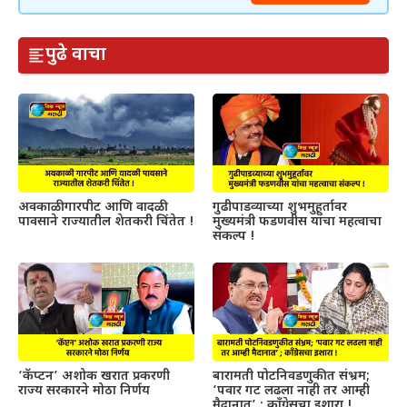
पुढे वाचा
अवकाळी गारपीट आणि वादळी
गुढीपाडव्याच्या शुभमुहूर्तावर
पावसाने राज्यातील शेतकरी चिंतेत !
मुख्यमंत्री फडणवीस यांचा महत्वाचा
संकल्प !
‘कॅप्टन’ अशोक खरात प्रकरणी
बारामती पोटनिवडणुकीत संभ्रम;
राज्य सरकारने मोठा निर्णय
‘पवार गट लढला नाही तर आम्ही
मैदानात’ ; काँग्रेसचा इशारा !